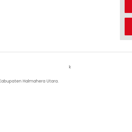
k
 Kabupaten Halmahera Utara.