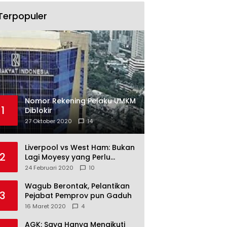
Terpopuler
Nomor Rekening Pelaku UMKM
1
Diblokir
27 Oktober 2020
14
Liverpool vs West Ham: Bukan
2
Lagi Moyesy yang Perlu
Ditakuti
24 Februari 2020
10
Wagub Berontak, Pelantikan
3
Pejabat Pemprov pun Gaduh
16 Maret 2020
4
AGK: Saya Hanya Mengikuti