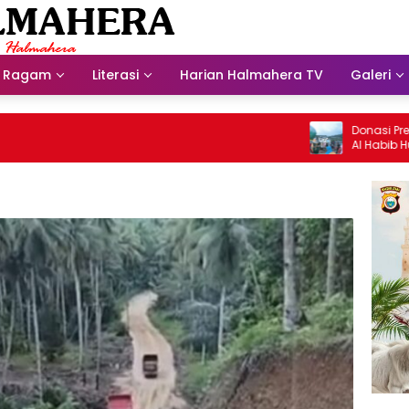
Ragam
Literasi
Harian Halmahera TV
Galeri
Donasi Presdir N
Al Habib Husein 