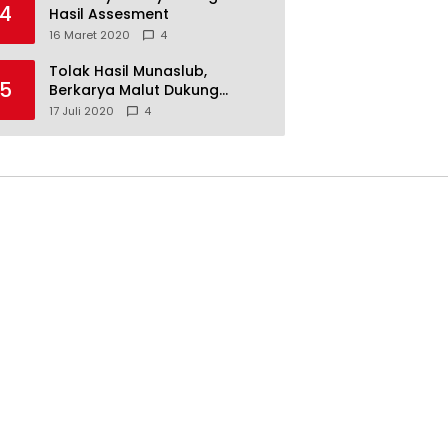
4
Hasil Assesment
16 Maret 2020
4
Tolak Hasil Munaslub,
5
Berkarya Malut Dukung
Tommy Soeharto
17 Juli 2020
4