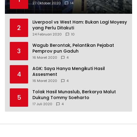
27 Oktober 2020
14
Liverpool vs West Ham: Bukan Lagi Moyesy
2
yang Perlu Ditakuti
24 Februari 2020
10
Wagub Berontak, Pelantikan Pejabat
3
Pemprov pun Gaduh
16 Maret 2020
4
AGK: Saya Hanya Mengikuti Hasil
4
Assesment
16 Maret 2020
4
Tolak Hasil Munaslub, Berkarya Malut
5
Dukung Tommy Soeharto
17 Juli 2020
4