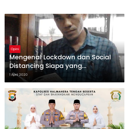
Opini
Mengenal Lockdown dan Social
Distancing Siapa yang
Berwenang?
1 April 2020