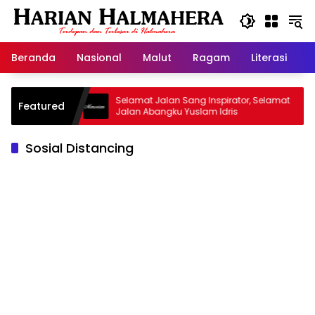
Langsung
ke
konten
Beranda
Nasional
Malut
Ragam
Literasi
H
d Warisan
Selamat Jalan Sang Inspirator, Selamat
Featured
Jalan Abangku Yuslam Idris
Sosial Distancing