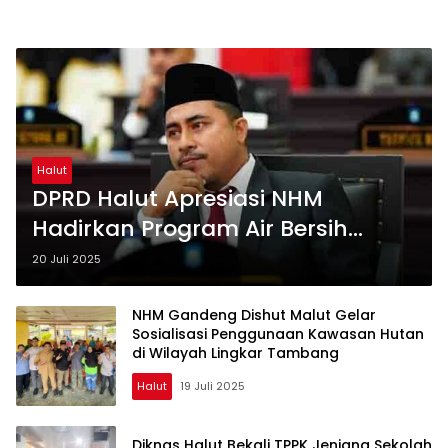
Halut
DPRD Halut Apresiasi NHM
Hadirkan Program Air Bersih
Hingga Listrik Gratis
20 Juli 2025
NHM Gandeng Dishut Malut Gelar
Sosialisasi Penggunaan Kawasan Hutan
di Wilayah Lingkar Tambang
Halut
19 Juli 2025
Diknas Halut Bekali TPPK Jenjang Sekolah