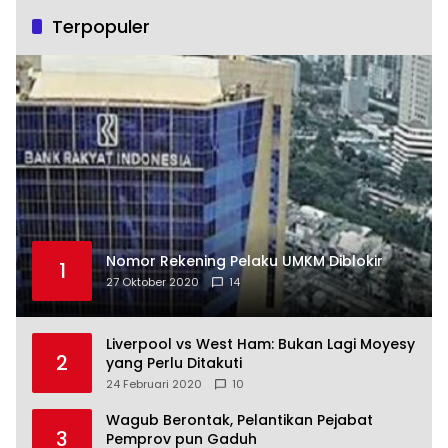
Terpopuler
Nomor Rekening Pelaku UMKM Diblokir
1
27 Oktober 2020
14
Liverpool vs West Ham: Bukan Lagi Moyesy
2
yang Perlu Ditakuti
24 Februari 2020
10
Wagub Berontak, Pelantikan Pejabat
3
Pemprov pun Gaduh