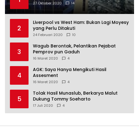
27 Oktober 2020
14
Liverpool vs West Ham: Bukan Lagi Moyesy
2
yang Perlu Ditakuti
24 Februari 2020
10
Wagub Berontak, Pelantikan Pejabat
3
Pemprov pun Gaduh
16 Maret 2020
4
AGK: Saya Hanya Mengikuti Hasil
4
Assesment
16 Maret 2020
4
Tolak Hasil Munaslub, Berkarya Malut
5
Dukung Tommy Soeharto
17 Juli 2020
4