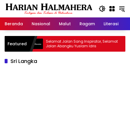
Langsung
ke
konten
Beranda
Nasional
Malut
Ragam
Literasi
H
 Warisan
Selamat Jalan Sang Inspirator, Selamat
K
Featured
Jalan Abangku Yuslam Idris
M
Sri Langka