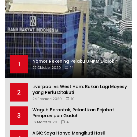
Nomor Rekening Pelaku UMKM Diblokir
1
27 Oktober 2020
14
Liverpool vs West Ham: Bukan Lagi Moyesy
2
yang Perlu Ditakuti
24 Februari 2020
10
Wagub Berontak, Pelantikan Pejabat
3
Pemprov pun Gaduh
16 Maret 2020
4
AGK: Saya Hanya Mengikuti Hasil