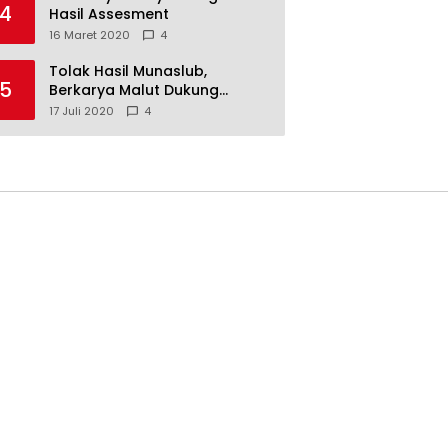
4
Hasil Assesment
16 Maret 2020
4
Tolak Hasil Munaslub,
5
Berkarya Malut Dukung
Tommy Soeharto
17 Juli 2020
4