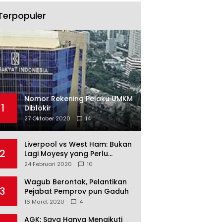
Terpopuler
Nomor Rekening Pelaku UMKM
1
Diblokir
27 Oktober 2020
14
Liverpool vs West Ham: Bukan
2
Lagi Moyesy yang Perlu
Ditakuti
24 Februari 2020
10
Wagub Berontak, Pelantikan
3
Pejabat Pemprov pun Gaduh
16 Maret 2020
4
AGK: Saya Hanya Mengikuti