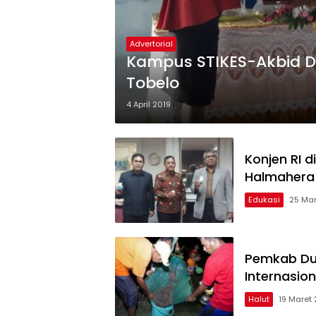
Advertorial
Kampus STIKES-Akbid D
Tobelo
4 April 2019
Konjen RI d
Halmahera
Edukasi
25 Mar
Pemkab Duk
Internasion
Halut
19 Maret 