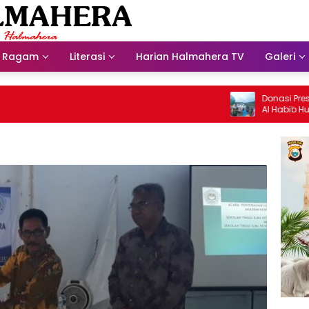
Ragam
Literasi
Harian Halmahera TV
Galeri
Donasi Presdir 
Al Habib Husein 