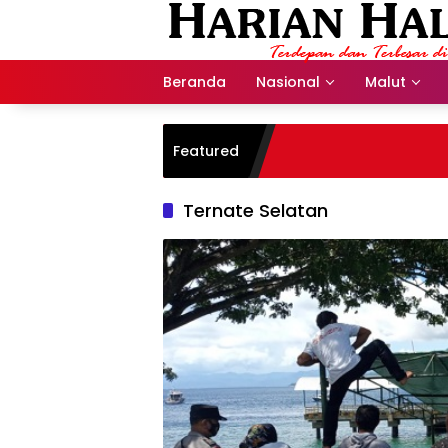
Langsung
ke
konten
Beranda
Nasional
Malut
Featured
Ternate Selatan