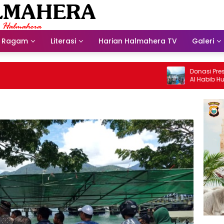
Ragam
Literasi
Harian Halmahera TV
Galeri
Donasi Presdir NH
Al Habib Husein A