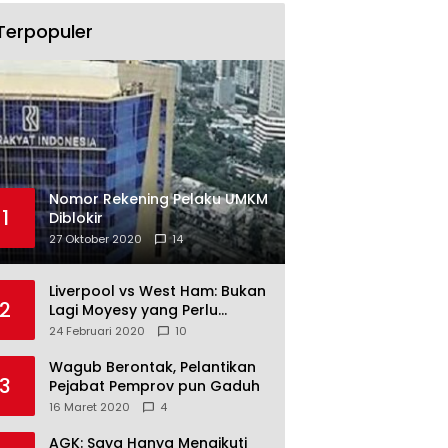
Terpopuler
Nomor Rekening Pelaku UMKM
1
Diblokir
27 Oktober 2020
14
Liverpool vs West Ham: Bukan
2
Lagi Moyesy yang Perlu
Ditakuti
24 Februari 2020
10
Wagub Berontak, Pelantikan
3
Pejabat Pemprov pun Gaduh
16 Maret 2020
4
AGK: Saya Hanya Mengikuti