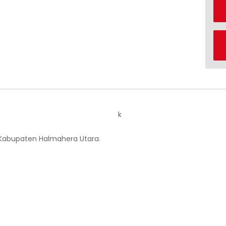
k
 Kabupaten Halmahera Utara.