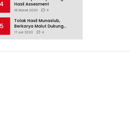
4
Hasil Assesment
16 Maret 2020
4
Tolak Hasil Munaslub,
5
Berkarya Malut Dukung
Tommy Soeharto
17 Juli 2020
4