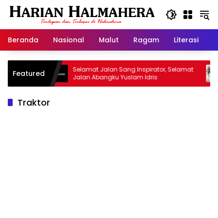
Langsung
ke
konten
Beranda
Nasional
Malut
Ragam
Literasi
H
risan
Selamat Jalan Sang Inspirator, Selamat
Kipr
Featured
Jalan Abangku Yuslam Idris
Mena
Traktor