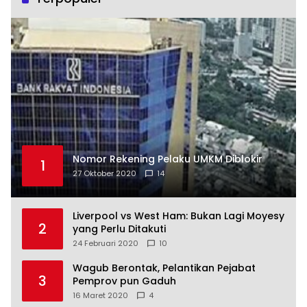
Nomor Rekening Pelaku UMKM Diblokir
1
27 Oktober 2020
14
Liverpool vs West Ham: Bukan Lagi Moyesy
2
yang Perlu Ditakuti
24 Februari 2020
10
Wagub Berontak, Pelantikan Pejabat
3
Pemprov pun Gaduh
16 Maret 2020
4