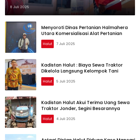
GPM: Bupati Harus Copot
8 Juli 2025
Kadistan
Menyoroti Dinas Pertanian Halmahera
Utara Komersialisasi Alat Pertanian
Halut
7 Juli 2025
Kadistan Halut : Biaya Sewa Traktor
Dikelola Langsung Kelompok Tani
Halut
5 Juli 2025
Kadistan Halut Akui Terima Uang Sewa
Traktor Jonder, Segini Besarannya
Halut
4 Juli 2025
Astga! Distan Halut Diduga Kase Mancari