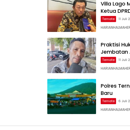
Villa Lago
Ketua DPR
Ternate
11 Juli
HARIANHALMAHER
Praktisi H
Jembatan 
Ternate
11 Juli
HARIANHALMAHER
Polres Ter
Baru
Ternate
6 Juli
HARIANHALMAHERA