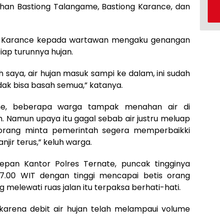
rahan Bastiong Talangame, Bastiong Karance, dan
ong Karance kepada wartawan mengaku genangan
etiap turunnya hujan.
ah saya, air hujan masuk sampi ke dalam, ini sudah
tidak bisa basah semua,” katanya.
me, beberapa warga tampak menahan air di
. Namun upaya itu gagal sebab air justru meluap
orang minta pemerintah segera memperbaikki
jir terus,” keluh warga.
epan Kantor Polres Ternate, puncak tingginya
17.00 WIT dengan tinggi mencapai betis orang
melewati ruas jalan itu terpaksa berhati-hati.
i karena debit air hujan telah melampaui volume