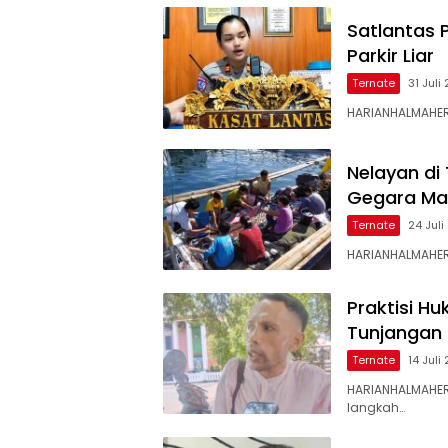
Satlantas 
Parkir Liar
Ternate
31 Juli
HARIANHALMAHERA
Nelayan di
Gegara Mar
Ternate
24 Jul
HARIANHALMAHER
Praktisi H
Tunjangan
Ternate
14 Juli
HARIANHALMAHER
langkah…