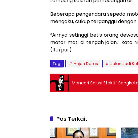
tampung saluran pembuangan air.
Beberapa pengendara sepeda motor
mengaku, cukup terganggu dengan ge
“Airnya setinggi betis orang dewasa
motor mati di tengah jalan,” kata 
(lfa/pur)
Tag:
Hujan Deras
Jalan Jadi K
Mencari Solusi Efektif Sengket
Pos Terkait