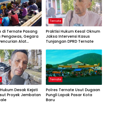
e
Ternate
 di Ternate Pasang
Praktisi Hukum Kesal Oknum
 Pengawas, Gegara
Jaksa Intervensi Kasus
encurian Alat
Tunjangan DPRD Ternate
ap
e
Ternate
i Hukum Desak Kejati
Polres Ternate Usut Dugaan
Usut Proyek Jembatan
Pungli Lapak Pasar Kota
sale
Baru