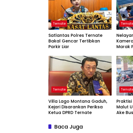
Ternate
Ternat
Satlantas Polres Ternate
Nelayan
Bakal Gencar Tertibkan
Kamera
Parkir Liar
Marak P
Tangk
Ternate
Ternat
Villa Lago Montana Gaduh,
Praktis
Kejari Disarankan Periksa
Malut 
Ketua DPRD Ternate
Ake Bu
Baca Juga