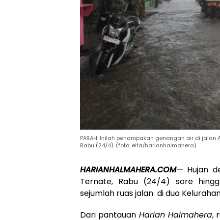
PARAH: Inilah penampakan genangan air di jalan 
Rabu (24/4). (foto: elfa/harianhalmahera)
HARIANHALMAHERA.COM
— Hujan d
Ternate, Rabu (24/4) sore hin
sejumlah ruas jalan di dua Kelurahan
Dari pantauan
Harian Halmahera
, 