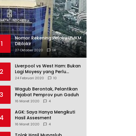
Nomor Rekening Pelaku UMKM
1
Diblokir
27 Oktober 2020
14
Liverpool vs West Ham: Bukan
2
Lagi Moyesy yang Perlu
Ditakuti
24 Februari 2020
10
Wagub Berontak, Pelantikan
3
Pejabat Pemprov pun Gaduh
16 Maret 2020
4
AGK: Saya Hanya Mengikuti
4
Hasil Assesment
16 Maret 2020
4
Tolak Hasil Munaslub,