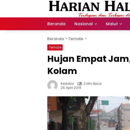
Langsung
ke
konten
Beranda
Nasional
Malut
Beranda
Ternate
Ternate
Hujan Empat Jam,
Kolam
Redaksi
2 Min Baca
26 April 2019