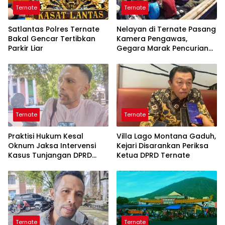
Ternate
Ternate
Satlantas Polres Ternate
Nelayan di Ternate Pasang
Bakal Gencar Tertibkan
Kamera Pengawas,
Parkir Liar
Gegara Marak Pencurian
Alat Tangkap
Ternate
Ternate
Praktisi Hukum Kesal
Villa Lago Montana Gaduh,
Oknum Jaksa Intervensi
Kejari Disarankan Periksa
Kasus Tunjangan DPRD
Ketua DPRD Ternate
Ternate
Ternate
Ternate