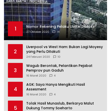
Nomor Rekening Pelaku UMKM Diblokir
1
27 Oktober 2020
14
Liverpool vs West Ham: Bukan Lagi Moyesy
2
yang Perlu Ditakuti
24 Februari 2020
10
Wagub Berontak, Pelantikan Pejabat
3
Pemprov pun Gaduh
16 Maret 2020
4
AGK: Saya Hanya Mengikuti Hasil
4
Assesment
16 Maret 2020
4
Tolak Hasil Munaslub, Berkarya Malut
5
Dukung Tommy Soeharto