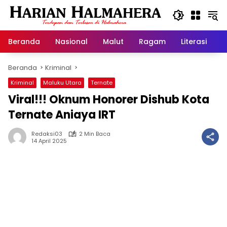
Langsung
ke
konten
Beranda
Nasional
Malut
Ragam
Literasi
H
Beranda
Kriminal
Kriminal
Maluku Utara
Ternate
Viral!!! Oknum Honorer Dishub Kota
Ternate Aniaya IRT
Redaksi03
2 Min Baca
14 April 2025