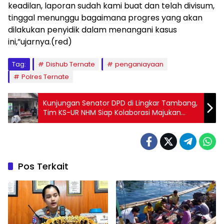
keadilan, laporan sudah kami buat dan telah divisum,
tinggal menunggu bagaimana progres yang akan
dilakukan penyidik dalam menangani kasus
ini,”ujarnya.(red)
Tag:
Dishub Ternate
penganiayaan
Polres Ternate
Kunjungan Senator DPD di Lingkar Tambang,
Tim KS-UR NHM Siap Kolaborasi Majukan
Pertanian
Pos Terkait