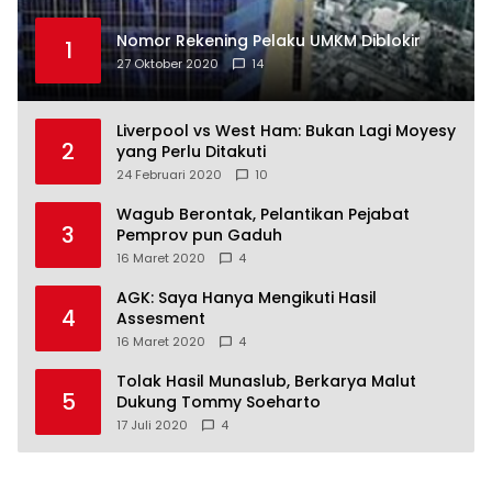
Nomor Rekening Pelaku UMKM Diblokir
1
27 Oktober 2020
14
Liverpool vs West Ham: Bukan Lagi Moyesy
2
yang Perlu Ditakuti
24 Februari 2020
10
Wagub Berontak, Pelantikan Pejabat
3
Pemprov pun Gaduh
16 Maret 2020
4
AGK: Saya Hanya Mengikuti Hasil
4
Assesment
16 Maret 2020
4
Tolak Hasil Munaslub, Berkarya Malut
5
Dukung Tommy Soeharto
17 Juli 2020
4