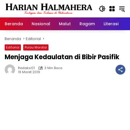
Langsung
ke
konten
Beranda
Nasional
Malut
Ragam
Literasi
H
Beranda
Editorial
Editorial
Pulau Morotai
Menjaga Kedaulatan di Bibir Pasifik
Redaksi01
3 Min Baca
19 Maret 2019