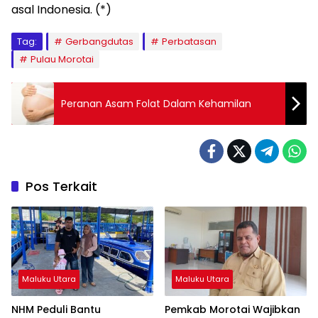
asal Indonesia. (*)
Tag:
Gerbangdutas
Perbatasan
Pulau Morotai
Peranan Asam Folat Dalam Kehamilan
Pos Terkait
Maluku Utara
Maluku Utara
NHM Peduli Bantu
Pemkab Morotai Wajibkan