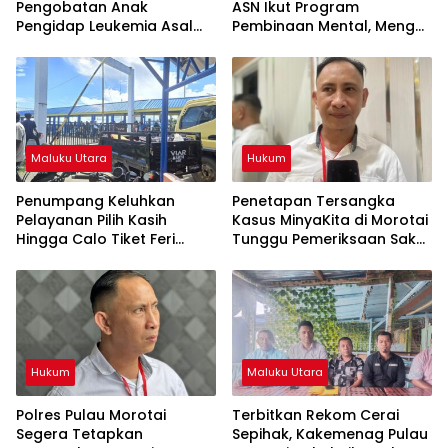
Pengobatan Anak
ASN Ikut Program
Pengidap Leukemia Asal
Pembinaan Mental, Mengaji
Morotai Timur
Hingga Beribadah
Maluku Utara
Hukum
Penumpang Keluhkan
Penetapan Tersangka
Pelayanan Pilih Kasih
Kasus MinyaKita di Morotai
Hingga Calo Tiket Feri
Tunggu Pemeriksaan Saksi
Morotai-Tobelo
Ahli
Hukum
Maluku Utara
Polres Pulau Morotai
Terbitkan Rekom Cerai
Segera Tetapkan
Sepihak, Kakemenag Pulau