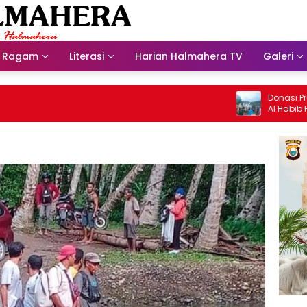
Ragam
Literasi
Harian Halmahera TV
Galeri
Donasi Presdir 
Al Habib Husein