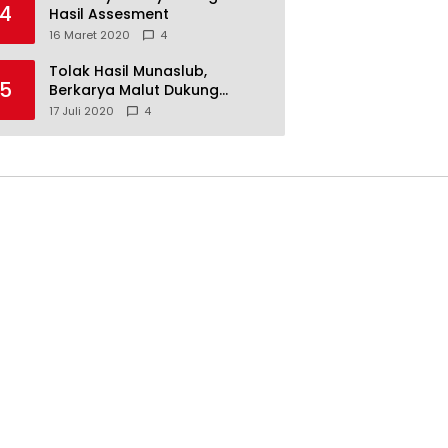
4
Hasil Assesment
16 Maret 2020
4
Tolak Hasil Munaslub,
5
Berkarya Malut Dukung
Tommy Soeharto
17 Juli 2020
4