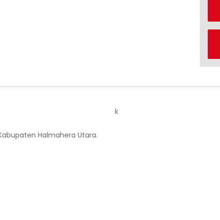
k
 Kabupaten Halmahera Utara.