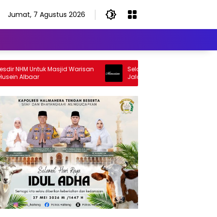
Jumat, 7 Agustus 2026
NHM Untuk Masjid Warisan
Selamat Jalan Sang Inspirator, Sel
 Albaar
Jalan Abangku Yuslam Idris