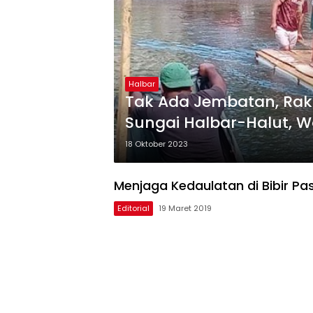
Halbar
Tak Ada Jembatan, Raki
Sungai Halbar-Halut, W
Pada Pemilu 2024 Nanti
18 Oktober 2023
Menjaga Kedaulatan di Bibir Pas
Editorial
19 Maret 2019