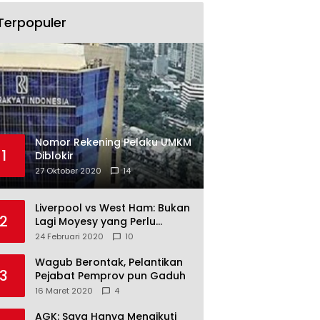
Terpopuler
Nomor Rekening Pelaku UMKM
1
Diblokir
27 Oktober 2020
14
Liverpool vs West Ham: Bukan
2
Lagi Moyesy yang Perlu
Ditakuti
24 Februari 2020
10
Wagub Berontak, Pelantikan
3
Pejabat Pemprov pun Gaduh
16 Maret 2020
4
AGK: Saya Hanya Mengikuti