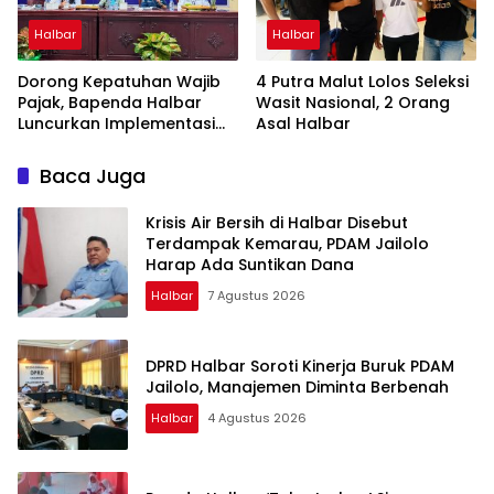
Halbar
Halbar
Dorong Kepatuhan Wajib
4 Putra Malut Lolos Seleksi
Pajak, Bapenda Halbar
Wasit Nasional, 2 Orang
Luncurkan Implementasi
Asal Halbar
Tapping Box Bersama
Bank Maluku-Malut
Baca Juga
Krisis Air Bersih di Halbar Disebut
Terdampak Kemarau, PDAM Jailolo
Harap Ada Suntikan Dana
Halbar
7 Agustus 2026
DPRD Halbar Soroti Kinerja Buruk PDAM
Jailolo, Manajemen Diminta Berbenah
Halbar
4 Agustus 2026