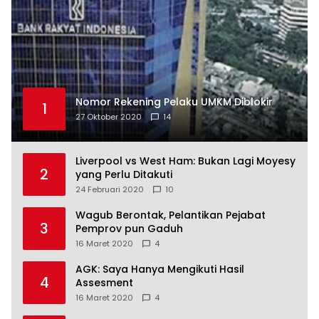
Nomor Rekening Pelaku UMKM Diblokir
1
27 Oktober 2020
14
Liverpool vs West Ham: Bukan Lagi Moyesy
2
yang Perlu Ditakuti
24 Februari 2020
10
Wagub Berontak, Pelantikan Pejabat
3
Pemprov pun Gaduh
16 Maret 2020
4
AGK: Saya Hanya Mengikuti Hasil
4
Assesment
16 Maret 2020
4