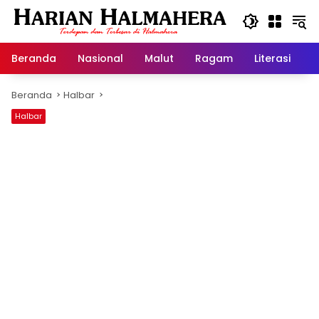
Langsung
ke
konten
Beranda
Nasional
Malut
Ragam
Literasi
H
Beranda
Halbar
Halbar