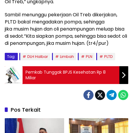
Oil Treb,” ungkapnya.
Sambil menunggu pekerjaan Oil Treb dikerjakan,
PLTD bakal mengadakan pompa, sehingga
jika musim hujan dan oli penampungan meluap bisa
di sedot.”Kita siapkan pompa, sehingga bisa sedot oli
di penampungan, jika musim hujan. (tr4/pur)
Tag:
DLH Halbar
Limbah
PLN
PLTD
Pemkab Tunggak BPJS Kesehatan Rp 8
Miliar
Pos Terkait