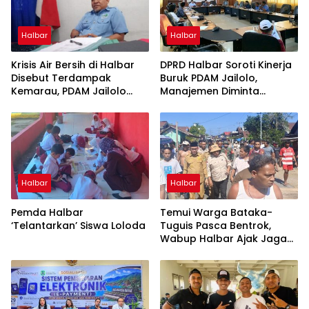
Halbar
Halbar
Krisis Air Bersih di Halbar
DPRD Halbar Soroti Kinerja
Disebut Terdampak
Buruk PDAM Jailolo,
Kemarau, PDAM Jailolo
Manajemen Diminta
Harap Ada Suntikan Dana
Berbenah
Halbar
Halbar
Pemda Halbar
Temui Warga Bataka-
‘Telantarkan’ Siswa Loloda
Tuguis Pasca Bentrok,
Wabup Halbar Ajak Jaga
Kedamaian