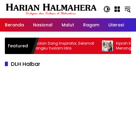
Langsung
ke
konten
Beranda
Nasional
Malut
Ragam
Literasi
H
Selamat Jalan Sang Inspirator, Selamat
Kiprah Korem 152
Featured
Jalan Abangku Yuslam Idris
Menangani Stunti
DLH Halbar