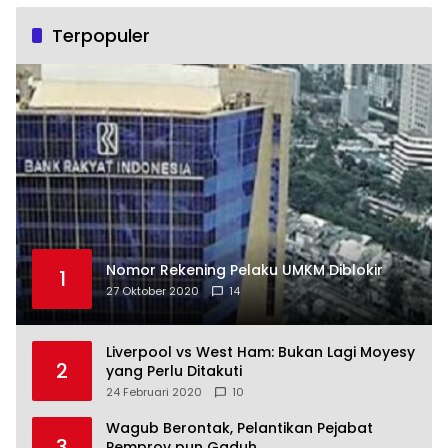
Terpopuler
Nomor Rekening Pelaku UMKM Diblokir
1
27 Oktober 2020
14
Liverpool vs West Ham: Bukan Lagi Moyesy
2
yang Perlu Ditakuti
24 Februari 2020
10
Wagub Berontak, Pelantikan Pejabat
3
Pemprov pun Gaduh