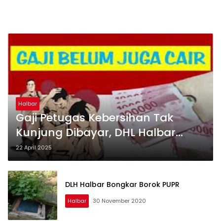
Halbar
Gaji Petugas Kebersihan Tak
Kunjung Dibayar, DHL Halbar
Nyuruh Bersabar
22 April 2025
DLH Halbar Bongkar Borok PUPR
Halbar
30 November 2020