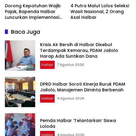
Dorong Kepatuhan Wajib
4 Putra Malut Lolos Seleksi
Pajak, Bapenda Halbar
Wasit Nasional, 2 Orang
Luncurkan Implementasi
Asal Halbar
Tapping Box Bersama
Bank Maluku-Malut
Baca Juga
Krisis Air Bersih di Halbar Disebut
Terdampak Kemarau, PDAM Jailolo
Harap Ada Suntikan Dana
Halbar
7 Agustus 2026
DPRD Halbar Soroti Kinerja Buruk PDAM
Jailolo, Manajemen Diminta Berbenah
Halbar
4 Agustus 2026
Pemda Halbar ‘Telantarkan’ Siswa
Loloda
Halbar
4 Agustus 2026