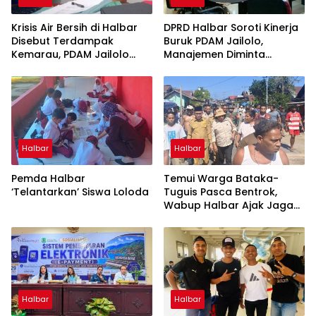
Krisis Air Bersih di Halbar
DPRD Halbar Soroti Kinerja
Disebut Terdampak
Buruk PDAM Jailolo,
Kemarau, PDAM Jailolo
Manajemen Diminta
Harap Ada Suntikan Dana
Berbenah
Halbar
Halbar
Pemda Halbar
Temui Warga Bataka-
‘Telantarkan’ Siswa Loloda
Tuguis Pasca Bentrok,
Wabup Halbar Ajak Jaga
Kedamaian
Halbar
Halbar