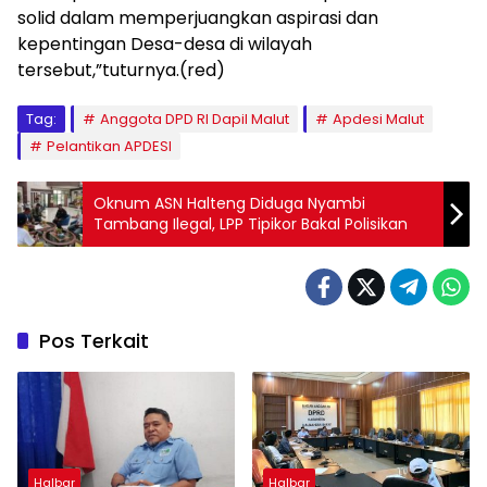
solid dalam memperjuangkan aspirasi dan
kepentingan Desa-desa di wilayah
tersebut,”tuturnya.(red)
Tag:
Anggota DPD RI Dapil Malut
Apdesi Malut
Pelantikan APDESI
Oknum ASN Halteng Diduga Nyambi
Tambang Ilegal, LPP Tipikor Bakal Polisikan
Pos Terkait
Halbar
Halbar