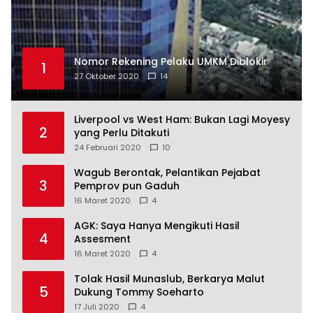
Nomor Rekening Pelaku UMKM Diblokir
1
27 Oktober 2020
14
Liverpool vs West Ham: Bukan Lagi Moyesy
2
yang Perlu Ditakuti
24 Februari 2020
10
Wagub Berontak, Pelantikan Pejabat
3
Pemprov pun Gaduh
16 Maret 2020
4
AGK: Saya Hanya Mengikuti Hasil
4
Assesment
16 Maret 2020
4
Tolak Hasil Munaslub, Berkarya Malut
5
Dukung Tommy Soeharto
17 Juli 2020
4