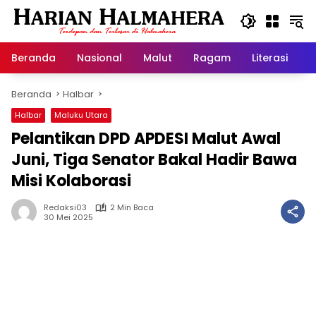
Langsung
ke
konten
Beranda
Nasional
Malut
Ragam
Literasi
H
Beranda
Halbar
Halbar
Maluku Utara
Pelantikan DPD APDESI Malut Awal
Juni, Tiga Senator Bakal Hadir Bawa
Misi Kolaborasi
Redaksi03
2 Min Baca
30 Mei 2025