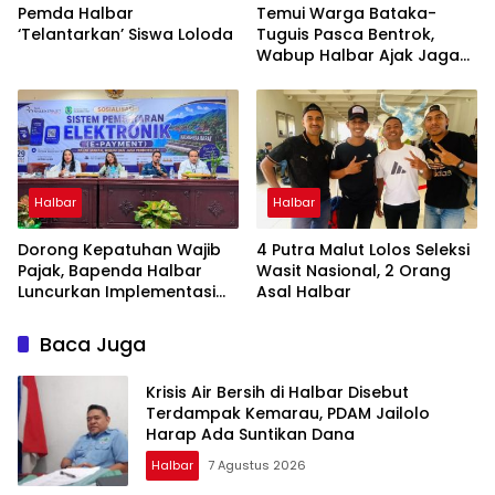
Pemda Halbar
Temui Warga Bataka-
‘Telantarkan’ Siswa Loloda
Tuguis Pasca Bentrok,
Wabup Halbar Ajak Jaga
Kedamaian
Halbar
Halbar
Dorong Kepatuhan Wajib
4 Putra Malut Lolos Seleksi
Pajak, Bapenda Halbar
Wasit Nasional, 2 Orang
Luncurkan Implementasi
Asal Halbar
Tapping Box Bersama
Bank Maluku-Malut
Baca Juga
Krisis Air Bersih di Halbar Disebut
Terdampak Kemarau, PDAM Jailolo
Harap Ada Suntikan Dana
Halbar
7 Agustus 2026