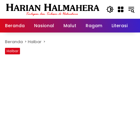
Langsung
ke
konten
Beranda
Nasional
Malut
Ragam
Literasi
H
Beranda
Halbar
Halbar