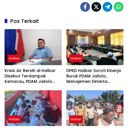
Pos Terkait
Halbar
Halbar
Krisis Air Bersih di Halbar
DPRD Halbar Soroti Kinerja
Disebut Terdampak
Buruk PDAM Jailolo,
Kemarau, PDAM Jailolo
Manajemen Diminta
Harap Ada Suntikan Dana
Berbenah
Halbar
Halbar