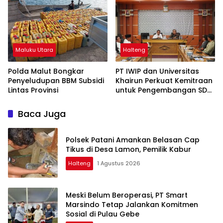
Maluku Utara
Halteng
Polda Malut Bongkar
PT IWIP dan Universitas
Penyeludupan BBM Subsidi
Khairun Perkuat Kemitraan
Lintas Provinsi
untuk Pengembangan SDM
Maluku Utara
Baca Juga
Polsek Patani Amankan Belasan Cap
Tikus di Desa Lamon, Pemilik Kabur
Halteng
1 Agustus 2026
Meski Belum Beroperasi, PT Smart
Marsindo Tetap Jalankan Komitmen
Sosial di Pulau Gebe