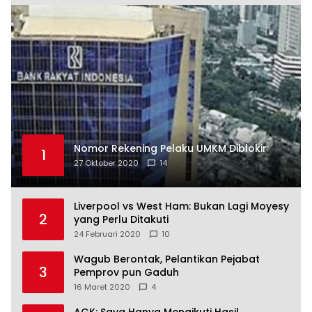
Nomor Rekening Pelaku UMKM Diblokir
1
27 Oktober 2020
14
Liverpool vs West Ham: Bukan Lagi Moyesy
2
yang Perlu Ditakuti
24 Februari 2020
10
Wagub Berontak, Pelantikan Pejabat
3
Pemprov pun Gaduh
16 Maret 2020
4
AGK: Saya Hanya Mengikuti Hasil