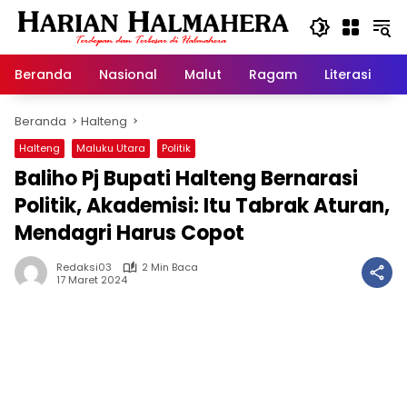
Langsung
ke
konten
Beranda
Nasional
Malut
Ragam
Literasi
H
Beranda
Halteng
Halteng
Maluku Utara
Politik
Baliho Pj Bupati Halteng Bernarasi
Politik, Akademisi: Itu Tabrak Aturan,
Mendagri Harus Copot
Redaksi03
2 Min Baca
17 Maret 2024