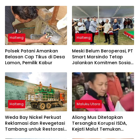
Halteng
Halteng
Polsek Patani Amankan
Meski Belum Beroperasi, PT
Belasan Cap Tikus di Desa
Smart Marsindo Tetap
Lamon, Pemilik Kabur
Jalankan Komitmen Sosial
di Pulau Gebe
Halteng
Maluku Utara
Weda Bay Nickel Perkuat
Aliong Mus Ditetapkan
Reklamasi dan Revegetasi
Tersangka Korupsi ISDA,
Tambang untuk Restorasi
Kejati Malut Temukan
Lingkungan
Kerugian Rp8 M