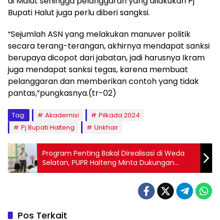
di Malut sehingga pelanggaran yang dilakukan Pj
Bupati Halut juga perlu diberi sangksi.
“Sejumlah ASN yang melakukan manuver politik
secara terang-terangan, akhirnya mendapat sanksi
berupaya dicopot dari jabatan, jadi harusnya Ikram
juga mendapat sanksi tegas, karena membuat
pelanggaran dan memberikan contoh yang tidak
pantas,”pungkasnya.(tr-02)
Tag:
Akademisi
Pilkada 2024
Pj Bupati Halteng
Unkhair
Program Penting Bakal Direalisasi di Weda
Selatan, PUPR Halteng Minta Dukungan
Stakeholder
Pos Terkait