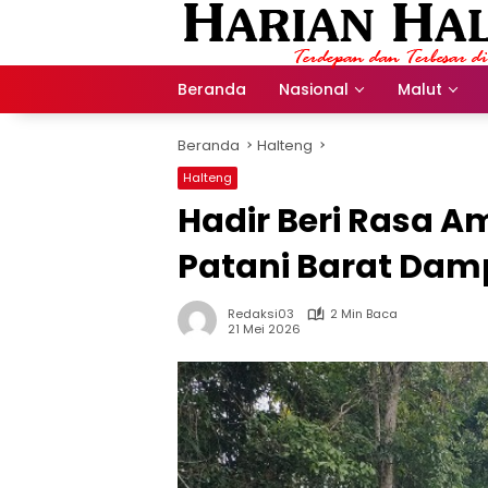
Langsung
ke
konten
Beranda
Nasional
Malut
Beranda
Halteng
Halteng
Hadir Beri Rasa A
Patani Barat Dam
Redaksi03
2 Min Baca
21 Mei 2026