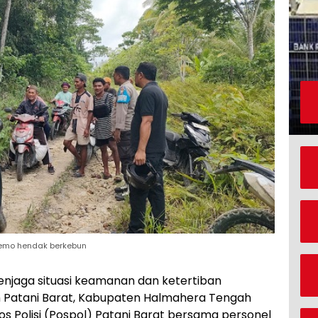
nemo hendak berkebun
njaga situasi keamanan dan ketertiban
 Patani Barat, Kabupaten Halmahera Tengah
os Polisi (Pospol) Patani Barat bersama personel