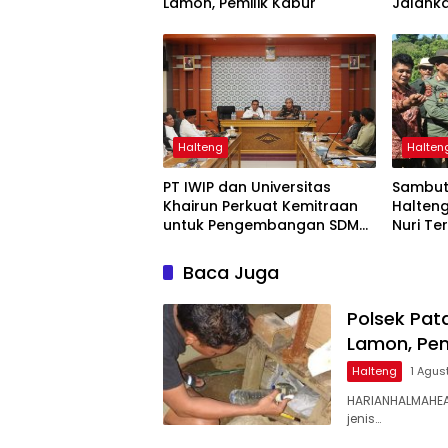
Lamon, Pemilik Kabur
Jalanka
Pulau 
Halteng
Halten
PT IWIP dan Universitas
Sambut
Khairun Perkuat Kemitraan
Halteng
untuk Pengembangan SDM
Nuri T
Maluku Utara
Pohon
Baca Juga
Polsek Pat
Lamon, Pem
Halteng
1 Agus
‎HARIANHALMAHE
jenis…