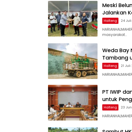
Meski Belu
Jalankan K
Halteng
24 Jul
HARIANHALMAHER
masyarakat…
Weda Bay N
Tambang un
Halteng
21 Jul
HARIANHALMAHER
PT IWIP da
untuk Pen
Halteng
23 Jun
HARIANHALMAHERA
Sambut HKA