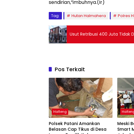
sendirian,”imbuhnya.(Ir)
Tag:
Hutan Halmahera
Polres 
Usut Retribusi 400 Juta Tidak D
Pos Terkait
Halteng
Halten
Polsek Patani Amankan
Meski B
Belasan Cap Tikus di Desa
Smart 