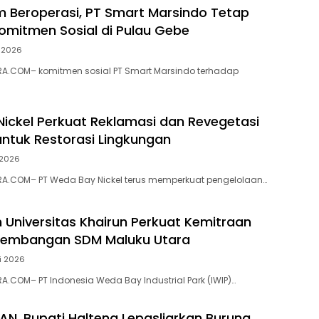
m Beroperasi, PT Smart Marsindo Tetap
omitmen Sosial di Pulau Gebe
i 2026
A.COM– komitmen sosial PT Smart Marsindo terhadap
ickel Perkuat Reklamasi dan Revegetasi
tuk Restorasi Lingkungan
i 2026
A.COM– PT Weda Bay Nickel terus memperkuat pengelolaan…
n Universitas Khairun Perkuat Kemitraan
gembangan SDM Maluku Utara
i 2026
.COM– PT Indonesia Weda Bay Industrial Park (IWIP)…
N, Bupati Halteng Lepasliarkan Burung