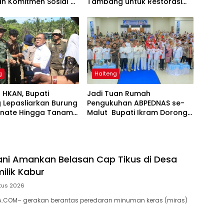
n Komitmen Sosial di
Tambang untuk Restorasi
Gebe
Lingkungan
g
Halteng
 HKAN, Bupati
Jadi Tuan Rumah
 Lepasliarkan Burung
Pengukuhan ABPEDNAS se-
ernate Hingga Tanam
Malut Bupati Ikram Dorong
Penguatan Tata Kelola dan
Pengawasan Desa
ani Amankan Belasan Cap Tikus di Desa
ilik Kabur
tus 2026
A.COM– gerakan berantas peredaran minuman keras (miras)