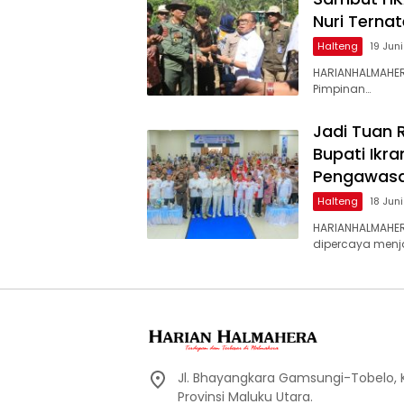
Nuri Terna
Halteng
19 Jun
HARIANHALMAHER
Pimpinan…
Jadi Tuan
Bupati Ikr
Pengawasa
Halteng
18 Jun
HARIANHALMAHER
dipercaya menj
Jl. Bhayangkara Gamsungi-Tobelo,
Provinsi Maluku Utara.