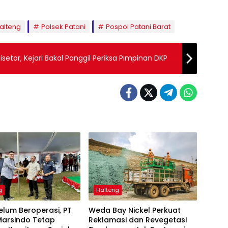
Halteng
Polsek Patani
Pospol Patani Barat
isetor, Kejari Bakal Panggil Periksa Pimpinan DKP
g
Halteng
elum Beroperasi, PT
Weda Bay Nickel Perkuat
Marsindo Tetap
Reklamasi dan Revegetasi