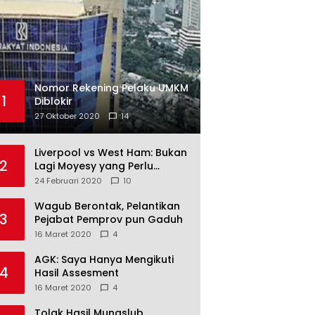
Nomor Rekening Pelaku UMKM
1
Diblokir
27 Oktober 2020
14
Liverpool vs West Ham: Bukan
2
Lagi Moyesy yang Perlu
Ditakuti
24 Februari 2020
10
Wagub Berontak, Pelantikan
3
Pejabat Pemprov pun Gaduh
16 Maret 2020
4
AGK: Saya Hanya Mengikuti
4
Hasil Assesment
16 Maret 2020
4
Tolak Hasil Munaslub,