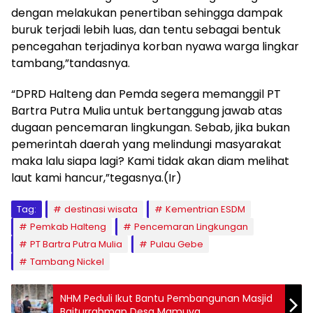
dengan melakukan penertiban sehingga dampak
buruk terjadi lebih luas, dan tentu sebagai bentuk
pencegahan terjadinya korban nyawa warga lingkar
tambang,”tandasnya.
“DPRD Halteng dan Pemda segera memanggil PT
Bartra Putra Mulia untuk bertanggung jawab atas
dugaan pencemaran lingkungan. Sebab, jika bukan
pemerintah daerah yang melindungi masyarakat
maka lalu siapa lagi? Kami tidak akan diam melihat
laut kami hancur,”tegasnya.(Ir)
Tag:
destinasi wisata
Kementrian ESDM
Pemkab Halteng
Pencemaran Lingkungan
PT Bartra Putra Mulia
Pulau Gebe
Tambang Nickel
NHM Peduli Ikut Bantu Pembangunan Masjid
Baiturrahman Desa Mamuya