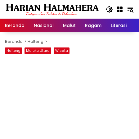
Langsung
ke
konten
Beranda
Nasional
Malut
Ragam
Literasi
H
Beranda
Halteng
Halteng
Maluku Utara
Wisata