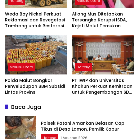
Halteng
Maluku Utara
Weda Bay Nickel Perkuat
Aliong Mus Ditetapkan
Reklamasi dan Revegetasi
Tersangka Korupsi ISDA,
Tambang untuk Restorasi
Kejati Malut Temukan
Lingkungan
Kerugian Rp8 M
Maluku Utara
Halteng
Polda Malut Bongkar
PT IWIP dan Universitas
Penyeludupan BBM Subsidi
Khairun Perkuat Kemitraan
Lintas Provinsi
untuk Pengembangan SDM
Maluku Utara
Baca Juga
Polsek Patani Amankan Belasan Cap
Tikus di Desa Lamon, Pemilik Kabur
Halteng
1 Agustus 2026