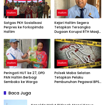
Haltim
Haltim
Satgas PKH Sosialisasi
Kejari Haltim Segera
Perpres ke Forkopimda
Tetapkan Tersangka
Haltim
Dugaan Korupsi RTH Masjid
Iqra Agung Rp5,9 Miliar
Haltim
Haltim
Peringati HUT ke 27, DPD
Polsek Maba Selatan
PAN Haltim Berbagi
Tetapkan Pelaku
Sembako ke Warga
Pembunuhan Pegawai BPS
Tersangka
Baca Juga