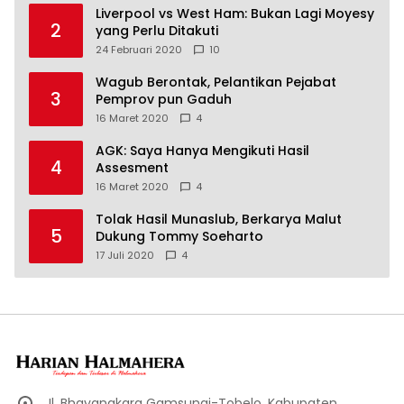
Liverpool vs West Ham: Bukan Lagi Moyesy
2
yang Perlu Ditakuti
24 Februari 2020
10
Wagub Berontak, Pelantikan Pejabat
3
Pemprov pun Gaduh
16 Maret 2020
4
AGK: Saya Hanya Mengikuti Hasil
4
Assesment
16 Maret 2020
4
Tolak Hasil Munaslub, Berkarya Malut
5
Dukung Tommy Soeharto
17 Juli 2020
4
Jl. Bhayangkara Gamsungi-Tobelo, Kabupaten