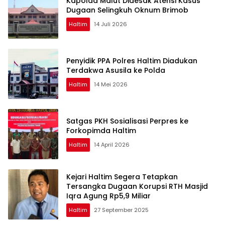
Kapolda Malut Didesak Atensi Kasus
Dugaan Selingkuh Oknum Brimob
Haltim
14 Juli 2026
Penyidik PPA Polres Haltim Diadukan
Terdakwa Asusila ke Polda
Haltim
14 Mei 2026
Satgas PKH Sosialisasi Perpres ke
Forkopimda Haltim
Haltim
14 April 2026
Kejari Haltim Segera Tetapkan
Tersangka Dugaan Korupsi RTH Masjid
Iqra Agung Rp5,9 Miliar
Haltim
27 September 2025