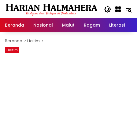
Langsung
ke
konten
Beranda
Nasional
Malut
Ragam
Literasi
H
Beranda
Haltim
Haltim