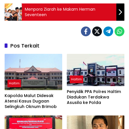
Menpora Ziarah ke Makam Herman
Seventeen
Pos Terkait
Haltim
Haltim
Penyidik PPA Polres Haltim
Kapolda Malut Didesak
Diadukan Terdakwa
Atensi Kasus Dugaan
Asusila ke Polda
Selingkuh Oknum Brimob