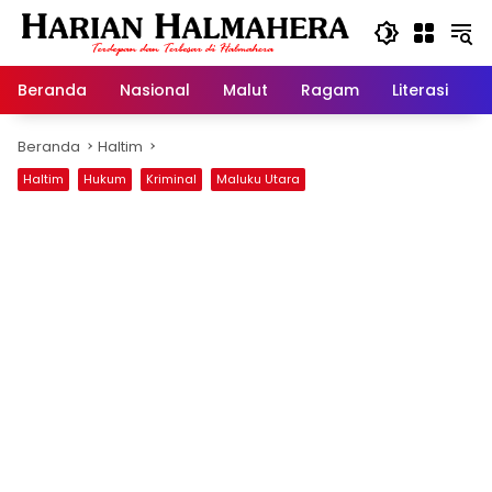
Langsung
ke
konten
Beranda
Nasional
Malut
Ragam
Literasi
H
Beranda
Haltim
Haltim
Hukum
Kriminal
Maluku Utara