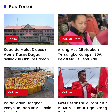
Pos Terkait
Haltim
Maluku Utara
Kapolda Malut Didesak
Aliong Mus Ditetapkan
Atensi Kasus Dugaan
Tersangka Korupsi ISDA,
Selingkuh Oknum Brimob
Kejati Malut Temukan
Kerugian Rp8 M
Maluku Utara
Maluku Utara
Polda Malut Bongkar
GPM Desak ESDM Cabut Izin
Penyeludupan BBM Subsidi
PT MHM, Buntut Tiga Orang