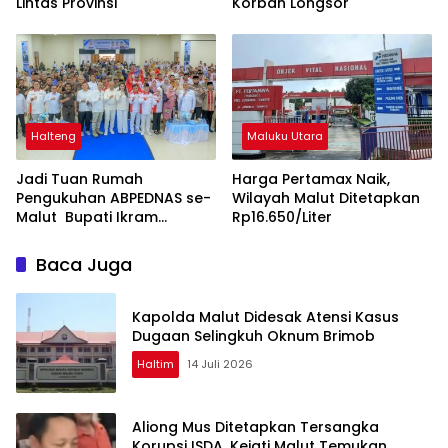
Lintas Provinsi
Korban Longsor
Halteng
Maluku Utara
Jadi Tuan Rumah
Harga Pertamax Naik,
Pengukuhan ABPEDNAS se-
Wilayah Malut Ditetapkan
Malut Bupati Ikram
Rp16.650/Liter
Dorong Penguatan Tata
Kelola dan Pengawasan
Baca Juga
Desa
Kapolda Malut Didesak Atensi Kasus
Dugaan Selingkuh Oknum Brimob
Haltim
14 Juli 2026
Aliong Mus Ditetapkan Tersangka
Korupsi ISDA, Kejati Malut Temukan