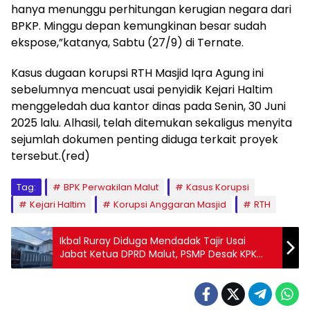
hanya menunggu perhitungan kerugian negara dari
BPKP. Minggu depan kemungkinan besar sudah
ekspose,”katanya, Sabtu (27/9) di Ternate.
Kasus dugaan korupsi RTH Masjid Iqra Agung ini
sebelumnya mencuat usai penyidik Kejari Haltim
menggeledah dua kantor dinas pada Senin, 30 Juni
2025 lalu. Alhasil, telah ditemukan sekaligus menyita
sejumlah dokumen penting diduga terkait proyek
tersebut.(red)
Tag:
BPK Perwakilan Malut
Kasus Korupsi
Kejari Haltim
Korupsi Anggaran Masjid
RTH
Ikbal Ruray Diduga Mendadak Tajir Usai
Jabat Ketua DPRD Malut, PSMP Desak KPK
Usut