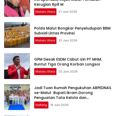
Kerugian Rp8 M
Maluku Utara
27 Juni 2026
Polda Malut Bongkar Penyeludupan BBM
Subsidi Lintas Provinsi
Maluku Utara
23 Juni 2026
GPM Desak ESDM Cabut Izin PT MHM,
Buntut Tiga Orang Korban Longsor
Maluku Utara
20 Juni 2026
Jadi Tuan Rumah Pengukuhan ABPEDNAS
se-Malut Bupati Ikram Dorong
Penguatan Tata Kelola dan
Pengawasan Desa
Halteng
18 Juni 2026