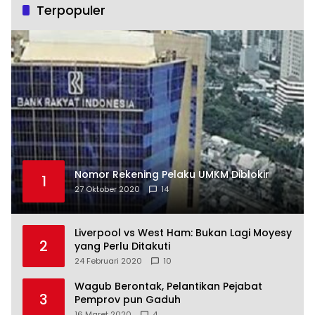
Terpopuler
Nomor Rekening Pelaku UMKM Diblokir
1
27 Oktober 2020
14
Liverpool vs West Ham: Bukan Lagi Moyesy
2
yang Perlu Ditakuti
24 Februari 2020
10
Wagub Berontak, Pelantikan Pejabat
3
Pemprov pun Gaduh
16 Maret 2020
4