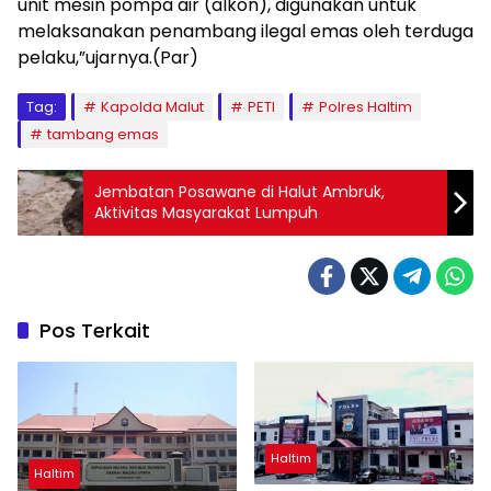
unit mesin pompa air (alkon), digunakan untuk
melaksanakan penambang ilegal emas oleh terduga
pelaku,”ujarnya.(Par)
Tag:
Kapolda Malut
PETI
Polres Haltim
tambang emas
Jembatan Posawane di Halut Ambruk,
Aktivitas Masyarakat Lumpuh
Pos Terkait
Haltim
Haltim