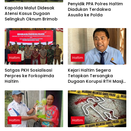
Penyidik PPA Polres Haltim
Kapolda Malut Didesak
Diadukan Terdakwa
Atensi Kasus Dugaan
Asusila ke Polda
Selingkuh Oknum Brimob
Haltim
Haltim
Satgas PKH Sosialisasi
Kejari Haltim Segera
Perpres ke Forkopimda
Tetapkan Tersangka
Haltim
Dugaan Korupsi RTH Masjid
Iqra Agung Rp5,9 Miliar
Haltim
Haltim