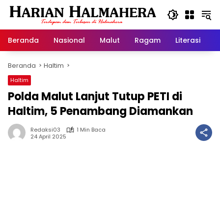
Langsung
ke
konten
Beranda
Nasional
Malut
Ragam
Literasi
H
Beranda
Haltim
Haltim
Polda Malut Lanjut Tutup PETI di
Haltim, 5 Penambang Diamankan
Redaksi03
1 Min Baca
24 April 2025