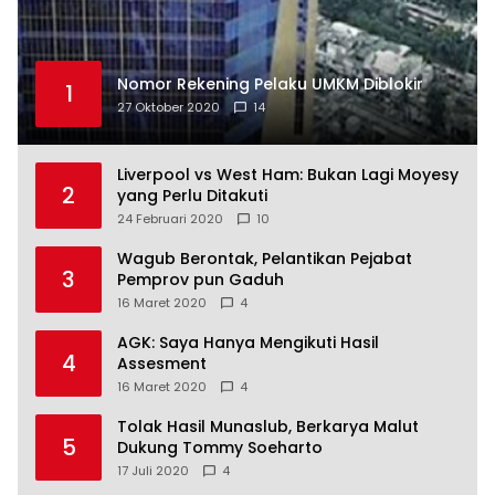
Nomor Rekening Pelaku UMKM Diblokir
1
27 Oktober 2020
14
Liverpool vs West Ham: Bukan Lagi Moyesy
2
yang Perlu Ditakuti
24 Februari 2020
10
Wagub Berontak, Pelantikan Pejabat
3
Pemprov pun Gaduh
16 Maret 2020
4
AGK: Saya Hanya Mengikuti Hasil
4
Assesment
16 Maret 2020
4
Tolak Hasil Munaslub, Berkarya Malut
5
Dukung Tommy Soeharto
17 Juli 2020
4