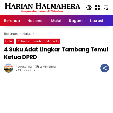
Langsung
ke
konten
Beranda
Nasional
Malut
Ragam
Literasi
H
Beranda
Halut
Halut
PT Nusa Halmahera Minerals
4 Suku Adat Lingkar Tambang Temui
Ketua DPRD
Redaksi 02
2 Min Baca
7 Oktober 2021