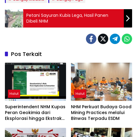
Petani Sayuran Kubis Lega, Hasil Panen
Dibeli NHM
Pos Terkait
Halut
Halut
Superintendent NHM Kupas
NHM Perkuat Budaya Good
Peran Geokimia dari
Mining Practices melalui
Eksplorasi hingga Ekstraksi
Binwas Terpadu ESDM
dalam Webinar MGEI-SC
UNG