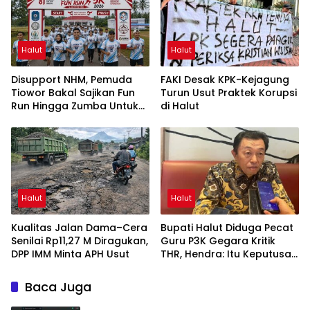
Halut
Halut
Disupport NHM, Pemuda
FAKI Desak KPK-Kejagung
Tiowor Bakal Sajikan Fun
Turun Usut Praktek Korupsi
Run Hingga Zumba Untuk
di Halut
Meriahkan HUT RI ke-81
Halut
Halut
Kualitas Jalan Dama–Cera
Bupati Halut Diduga Pecat
Senilai Rp11,27 M Diragukan,
Guru P3K Gegara Kritik
DPP IMM Minta APH Usut
THR, Hendra: Itu Keputusan
Dungu
Baca Juga