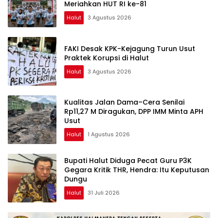
Meriahkan HUT RI ke-81
Halut
3 Agustus 2026
FAKI Desak KPK-Kejagung Turun Usut
Praktek Korupsi di Halut
Halut
3 Agustus 2026
Kualitas Jalan Dama–Cera Senilai
Rp11,27 M Diragukan, DPP IMM Minta APH
Usut
Halut
1 Agustus 2026
Bupati Halut Diduga Pecat Guru P3K
Gegara Kritik THR, Hendra: Itu Keputusan
Dungu
Halut
31 Juli 2026