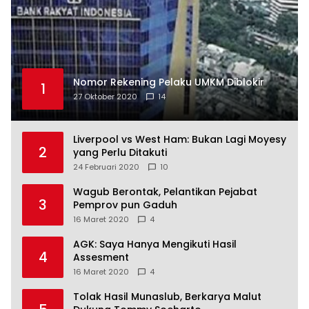
Nomor Rekening Pelaku UMKM Diblokir
1
27 Oktober 2020
14
Liverpool vs West Ham: Bukan Lagi Moyesy
2
yang Perlu Ditakuti
24 Februari 2020
10
Wagub Berontak, Pelantikan Pejabat
3
Pemprov pun Gaduh
16 Maret 2020
4
AGK: Saya Hanya Mengikuti Hasil
4
Assesment
16 Maret 2020
4
Tolak Hasil Munaslub, Berkarya Malut