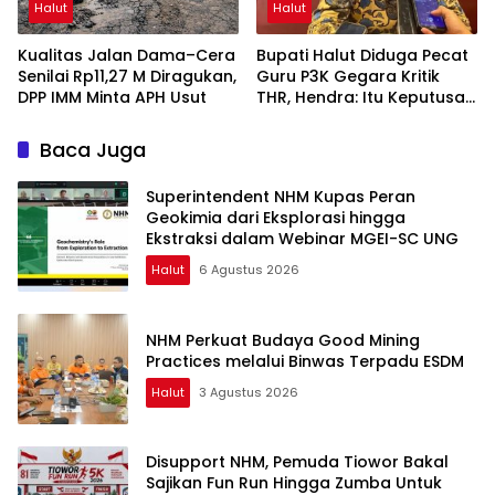
Halut
Halut
Kualitas Jalan Dama–Cera
Bupati Halut Diduga Pecat
Senilai Rp11,27 M Diragukan,
Guru P3K Gegara Kritik
DPP IMM Minta APH Usut
THR, Hendra: Itu Keputusan
Dungu
Baca Juga
Superintendent NHM Kupas Peran
Geokimia dari Eksplorasi hingga
Ekstraksi dalam Webinar MGEI-SC UNG
Halut
6 Agustus 2026
NHM Perkuat Budaya Good Mining
Practices melalui Binwas Terpadu ESDM
Halut
3 Agustus 2026
Disupport NHM, Pemuda Tiowor Bakal
Sajikan Fun Run Hingga Zumba Untuk