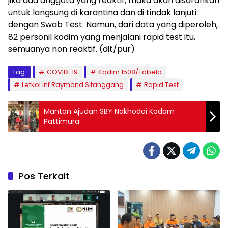
jika ada anggota yang reaktif, maka akan disarankan
untuk langsung di karantina dan di tindak lanjuti
dengan Swab Test. Namun, dari data yang diperoleh,
82 personil kodim yang menjalani rapid test itu,
semuanya non reaktif. (dit/pur)
Tag:
COVID-19
Kodim 1508/Tobelo
Letkol Inf Raymond Sitanggang
Rapid Test
Mantan Ajudan SBY Nakhodai Kodam
Pattimura
Pos Terkait