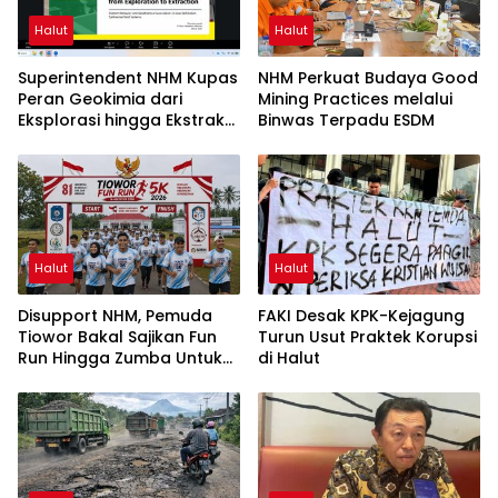
Halut
Halut
Superintendent NHM Kupas
NHM Perkuat Budaya Good
Peran Geokimia dari
Mining Practices melalui
Eksplorasi hingga Ekstraksi
Binwas Terpadu ESDM
dalam Webinar MGEI-SC
UNG
Halut
Halut
Disupport NHM, Pemuda
FAKI Desak KPK-Kejagung
Tiowor Bakal Sajikan Fun
Turun Usut Praktek Korupsi
Run Hingga Zumba Untuk
di Halut
Meriahkan HUT RI ke-81