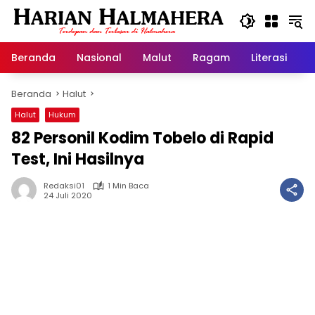
Langsung
ke
konten
Beranda
Nasional
Malut
Ragam
Literasi
H
Beranda
Halut
Halut
Hukum
82 Personil Kodim Tobelo di Rapid
Test, Ini Hasilnya
Redaksi01
1 Min Baca
24 Juli 2020