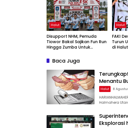
Halut
Halut
Disupport NHM, Pemuda
FAKI D
Tiowor Bakal Sajikan Fun Run
Turun U
Hingga Zumba Untuk
di Halu
Meriahkan HUT RI ke-81
Baca Juga
Terungkap!
Menantu Bu
Halut
8 Agustu
HARIANHALMAHER
Halmahera Utar
Superinten
Eksplorasi