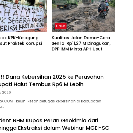
Halut
esak KPK-Kejagung
Kualitas Jalan Dama–Cera
sut Praktek Korupsi
Senilai Rp11,27 M Diragukan,
t
DPP IMM Minta APH Usut
!! Dana Kebersihan 2025 ke Perusahan
pati Halut Tembus Rp6 M Lebih
s 2026
A.COM– keluh-kesah petugas kebersihan di Kabupaten
a…
dent NHM Kupas Peran Geokimia dari
 hingga Ekstraksi dalam Webinar MGEI-SC