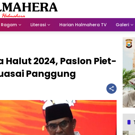
Ragam
Literasi
Harian Halmahera TV
Galeri
a Halut 2024, Paslon Piet-
uasai Panggung