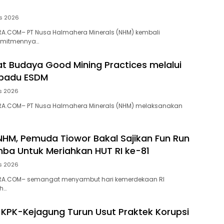
s 2026
A.COM– PT Nusa Halmahera Minerals (NHM) kembali
omitmennya…
t Budaya Good Mining Practices melalui
rpadu ESDM
s 2026
A.COM– PT Nusa Halmahera Minerals (NHM) melaksanakan
NHM, Pemuda Tiowor Bakal Sajikan Fun Run
ba Untuk Meriahkan HUT RI ke-81
s 2026
RA.COM– semangat menyambut hari kemerdekaan RI
h…
 KPK-Kejagung Turun Usut Praktek Korupsi