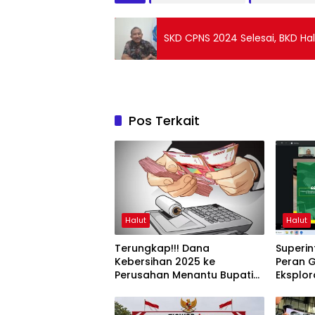
SKD CPNS 2024 Selesai, BKD Ha
Pos Terkait
Halut
Halut
Terungkap!!! Dana
Superi
Kebersihan 2025 ke
Peran G
Perusahan Menantu Bupati
Eksplor
Halut Tembus Rp6 M Lebih
dalam 
UNG