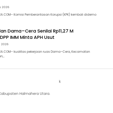
s 2026
A.COM– Komisi Pemberantasan Korupsi (KPK) kembali didemo
alan Dama–Cera Senilai Rp11,27 M
 DPP IMM Minta APH Usut
s 2026
A.COM– kualitas pekerjaan ruas Dama–Cera, Kecamatan
n,…
k
 Kabupaten Halmahera Utara.