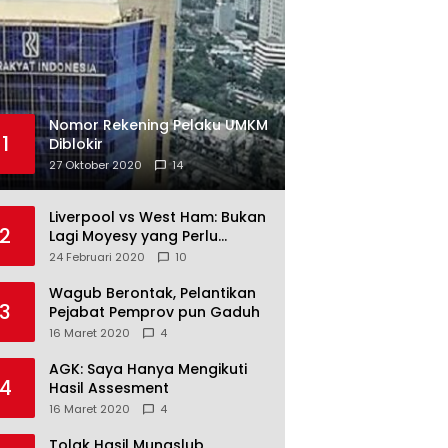
Nomor Rekening Pelaku UMKM
1
Diblokir
27 Oktober 2020
14
Liverpool vs West Ham: Bukan
2
Lagi Moyesy yang Perlu
Ditakuti
24 Februari 2020
10
Wagub Berontak, Pelantikan
3
Pejabat Pemprov pun Gaduh
16 Maret 2020
4
AGK: Saya Hanya Mengikuti
4
Hasil Assesment
16 Maret 2020
4
Tolak Hasil Munaslub,