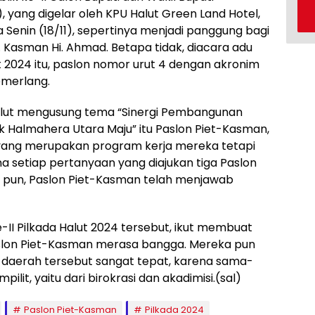
 yang digelar oleh KPU Halut Green Land Hotel,
Senin (18/11), sepertinya menjadi panggung bagi
i. Kasman Hi. Ahmad. Betapa tidak, diacara adu
 2024 itu, paslon nomor urut 4 dengan akronim
emerlang.
alut mengusung tema “Sinergi Pembangunan
 Halmahera Utara Maju” itu Paslon Piet-Kasman,
 yang merupakan program kerja mereka tetapi
etiap pertanyaan yang diajukan tiga Paslon
is pun, Paslon Piet-Kasman telah menjawab
-II Pilkada Halut 2024 tersebut, ikut membuat
slon Piet-Kasman merasa bangga. Mereka pun
 daerah tersebut sangat tepat, karena sama-
it, yaitu dari birokrasi dan akadimisi.(sal)
Paslon Piet-Kasman
Pilkada 2024