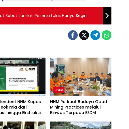
lut Sebut Jumlah Peserta Lulus Hanya Segini
Halut
ntendent NHM Kupas
NHM Perkuat Budaya Good
eokimia dari
Mining Practices melalui
asi hingga Ekstraksi
Binwas Terpadu ESDM
Webinar MGEI-SC