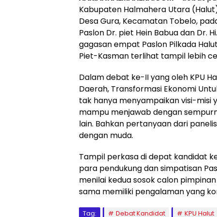
Kabupaten Halmahera Utara (Halut),
Desa Gura, Kecamatan Tobelo, pada 
Paslon Dr. piet Hein Babua dan Dr. H
gagasan empat Paslon Pilkada Halut
Piet-Kasman terlihat tampil lebih c
Dalam debat ke-II yang oleh KPU H
Daerah, Transformasi Ekonomi Untuk
tak hanya menyampaikan visi-misi
mampu menjawab dengan sempurna s
lain. Bahkan pertanyaan dari panel
dengan muda.
Tampil perkasa di depat kandidat ke
para pendukung dan simpatisan Pa
menilai kedua sosok calon pimpinan
sama memiliki pengalaman yang kompil
Tag:
Debat Kandidat
KPU Halut