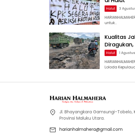
di Halut
Halut
3 Agustu
HARIANHALMAHER
untuk…
Kualitas J
Diragukan,
Halut
1 Agustu
HARIANHALMAHER
Loloda Kepulaua
Jl. Bhayangkara Gamsungi-Tobelo,
Provinsi Maluku Utara.
harianhalmahera@gmail.com