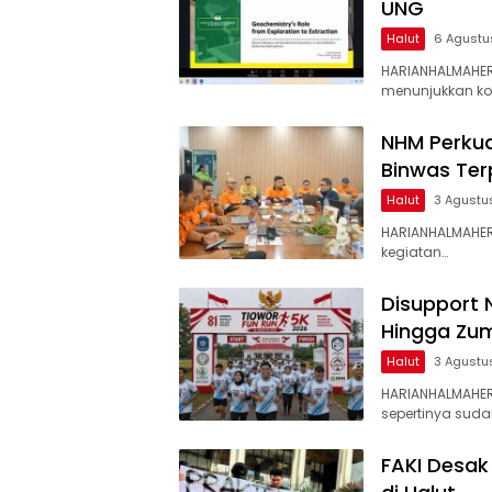
UNG
Halut
6 Agustu
HARIANHALMAHER
menunjukkan k
NHM Perkua
Binwas Te
Halut
3 Agustu
HARIANHALMAHER
kegiatan…
Disupport 
Hingga Zum
Halut
3 Agustu
HARIANHALMAHE
sepertinya suda
FAKI Desak