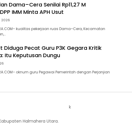
alan Dama–Cera Senilai Rp11,27 M
 DPP IMM Minta APH Usut
s 2026
A.COM– kualitas pekerjaan ruas Dama–Cera, Kecamatan
n,…
ut Diduga Pecat Guru P3K Gegara Kritik
a: Itu Keputusan Dungu
026
A.COM– oknum guru Pegawai Pemerintah dengan Perjanjian
k
 Kabupaten Halmahera Utara.