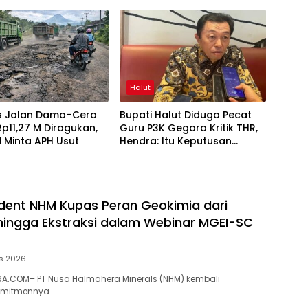
Meriahkan HUT RI ke-81
Halut
as Jalan Dama–Cera
Bupati Halut Diduga Pecat
 Rp11,27 M Diragukan,
Guru P3K Gegara Kritik THR,
 Minta APH Usut
Hendra: Itu Keputusan
Dungu
dent NHM Kupas Peran Geokimia dari
 hingga Ekstraksi dalam Webinar MGEI-SC
s 2026
A.COM– PT Nusa Halmahera Minerals (NHM) kembali
omitmennya…