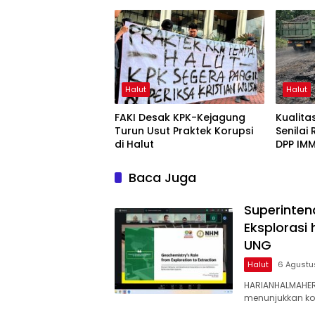
dalam Webinar MGEI-SC
UNG
Halut
Halut
FAKI Desak KPK-Kejagung
Kualit
Turun Usut Praktek Korupsi
Senilai
di Halut
DPP IMM
Baca Juga
Superinten
Eksplorasi
UNG
Halut
6 Agustu
HARIANHALMAHER
menunjukkan k