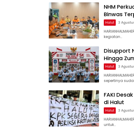
NHM Perkua
Binwas Te
Halut
3 Agustu
HARIANHALMAHER
kegiatan…
Disupport 
Hingga Zum
Halut
3 Agustu
HARIANHALMAHE
sepertinya suda
FAKI Desak
di Halut
Halut
3 Agustu
HARIANHALMAHER
untuk…