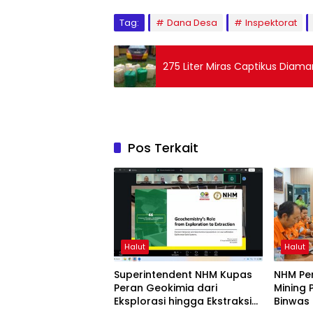
Tag:
Dana Desa
Inspektorat
275 Liter Miras Captikus Diam
Pos Terkait
Halut
Halut
Superintendent NHM Kupas
NHM Pe
Peran Geokimia dari
Mining 
Eksplorasi hingga Ekstraksi
Binwas