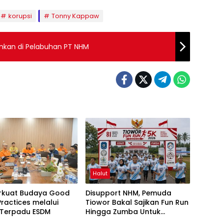
korupsi
Tonny Kappaw
ankan di Pelabuhan PT NHM
Halut
rkuat Budaya Good
Disupport NHM, Pemuda
Practices melalui
Tiowor Bakal Sajikan Fun Run
 Terpadu ESDM
Hingga Zumba Untuk