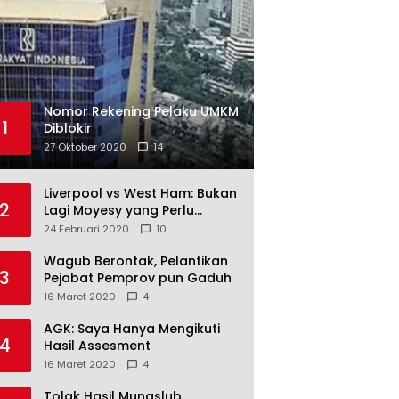
Nomor Rekening Pelaku UMKM
1
Diblokir
27 Oktober 2020
14
Liverpool vs West Ham: Bukan
2
Lagi Moyesy yang Perlu
Ditakuti
24 Februari 2020
10
Wagub Berontak, Pelantikan
3
Pejabat Pemprov pun Gaduh
16 Maret 2020
4
AGK: Saya Hanya Mengikuti
4
Hasil Assesment
16 Maret 2020
4
Tolak Hasil Munaslub,