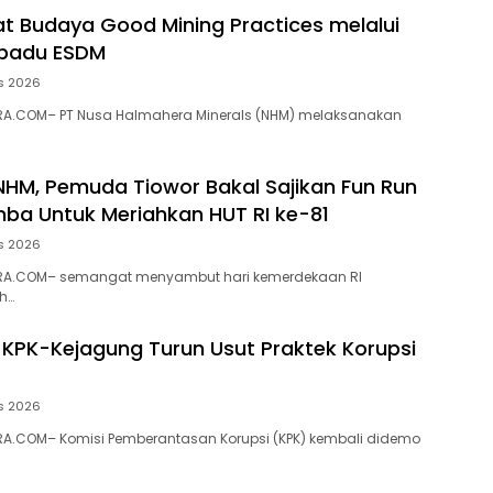
t Budaya Good Mining Practices melalui
rpadu ESDM
s 2026
A.COM– PT Nusa Halmahera Minerals (NHM) melaksanakan
NHM, Pemuda Tiowor Bakal Sajikan Fun Run
ba Untuk Meriahkan HUT RI ke-81
s 2026
RA.COM– semangat menyambut hari kemerdekaan RI
h…
 KPK-Kejagung Turun Usut Praktek Korupsi
s 2026
A.COM– Komisi Pemberantasan Korupsi (KPK) kembali didemo