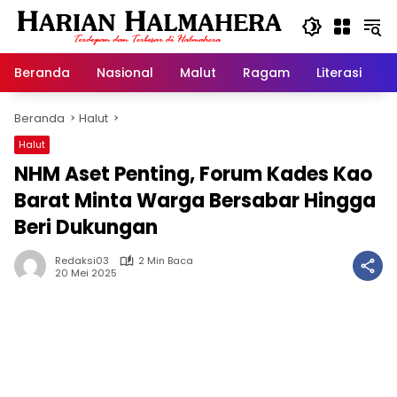
Langsung
ke
konten
Beranda
Nasional
Malut
Ragam
Literasi
H
Beranda
Halut
Halut
NHM Aset Penting, Forum Kades Kao
Barat Minta Warga Bersabar Hingga
Beri Dukungan
Redaksi03
2 Min Baca
20 Mei 2025