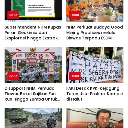
Halut
Halut
Superintendent NHM Kupas
NHM Perkuat Budaya Good
Peran Geokimia dari
Mining Practices melalui
Eksplorasi hingga Ekstraksi
Binwas Terpadu ESDM
dalam Webinar MGEI-SC
UNG
Halut
Halut
Disupport NHM, Pemuda
FAKI Desak KPK-Kejagung
Tiowor Bakal Sajikan Fun
Turun Usut Praktek Korupsi
Run Hingga Zumba Untuk
di Halut
Meriahkan HUT RI ke-81