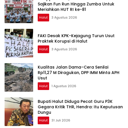
Sajikan Fun Run Hingga Zumba Untuk
Meriahkan HUT RI ke-81
Halut
3 Agustus 2026
FAKI Desak KPK-Kejagung Turun Usut
Praktek Korupsi di Halut
Halut
3 Agustus 2026
Kualitas Jalan Dama–Cera Senilai
Rp11,27 M Diragukan, DPP IMM Minta APH
Usut
Halut
1 Agustus 2026
Bupati Halut Diduga Pecat Guru P3K
Gegara Kritik THR, Hendra: Itu Keputusan
Dungu
Halut
31 Juli 2026