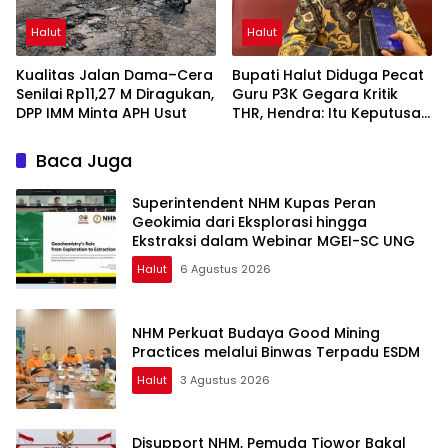
Halut
Halut
Kualitas Jalan Dama–Cera
Bupati Halut Diduga Pecat
Senilai Rp11,27 M Diragukan,
Guru P3K Gegara Kritik
DPP IMM Minta APH Usut
THR, Hendra: Itu Keputusan
Dungu
Baca Juga
Superintendent NHM Kupas Peran
Geokimia dari Eksplorasi hingga
Ekstraksi dalam Webinar MGEI-SC UNG
Halut
6 Agustus 2026
NHM Perkuat Budaya Good Mining
Practices melalui Binwas Terpadu ESDM
Halut
3 Agustus 2026
Disupport NHM, Pemuda Tiowor Bakal