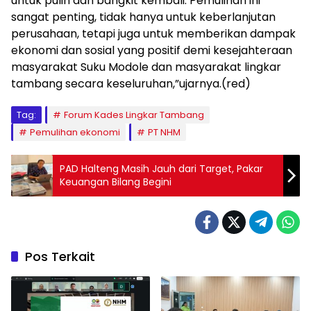
untuk pulih dan bangkit kembali. Pemulihan ini
sangat penting, tidak hanya untuk keberlanjutan
perusahaan, tetapi juga untuk memberikan dampak
ekonomi dan sosial yang positif demi kesejahteraan
masyarakat Suku Modole dan masyarakat lingkar
tambang secara keseluruhan,”ujarnya.(red)
Tag:
Forum Kades Lingkar Tambang
Pemulihan ekonomi
PT NHM
PAD Halteng Masih Jauh dari Target, Pakar
Keuangan Bilang Begini
Pos Terkait