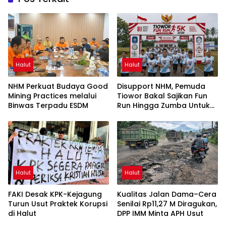
Halut
Halut
NHM Perkuat Budaya Good
Disupport NHM, Pemuda
Mining Practices melalui
Tiowor Bakal Sajikan Fun
Binwas Terpadu ESDM
Run Hingga Zumba Untuk
Meriahkan HUT RI ke-81
Halut
Halut
FAKI Desak KPK-Kejagung
Kualitas Jalan Dama–Cera
Turun Usut Praktek Korupsi
Senilai Rp11,27 M Diragukan,
di Halut
DPP IMM Minta APH Usut