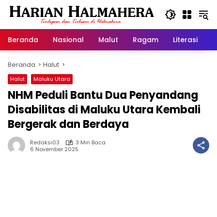
Langsung
ke
konten
Beranda
Nasional
Malut
Ragam
Literasi
H
Beranda
Halut
Halut
Maluku Utara
NHM Peduli Bantu Dua Penyandang
Disabilitas di Maluku Utara Kembali
Bergerak dan Berdaya
Redaksi03
3 Min Baca
6 November 2025