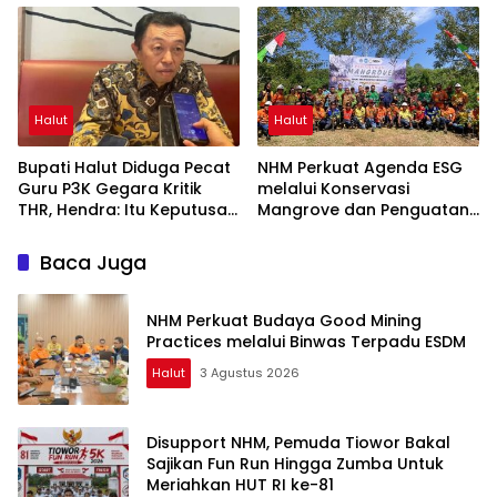
Halut
Halut
Bupati Halut Diduga Pecat
NHM Perkuat Agenda ESG
Guru P3K Gegara Kritik
melalui Konservasi
THR, Hendra: Itu Keputusan
Mangrove dan Penguatan
Dungu
Ekonomi Komunitas Pesisir
Baca Juga
NHM Perkuat Budaya Good Mining
Practices melalui Binwas Terpadu ESDM
Halut
3 Agustus 2026
Disupport NHM, Pemuda Tiowor Bakal
Sajikan Fun Run Hingga Zumba Untuk
Meriahkan HUT RI ke-81