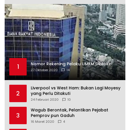
Nomor Rekening Pelaku UMKM Diblokir
1
27 Oktober 2020
14
Liverpool vs West Ham: Bukan Lagi Moyesy
2
yang Perlu Ditakuti
24 Februari 2020
10
Wagub Berontak, Pelantikan Pejabat
3
Pemprov pun Gaduh
16 Maret 2020
4