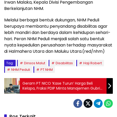
Irwan Malaka, Kepala Divisi Pengembangan
Berkelanjutan NHM.
Melalui berbagai bentuk dukungan, NHM Peduli
berupaya membantu penyandang disabilitas agar
lebih mandiri dan berdaya dalam kehidupan sehari-
hari. Peran NHM Peduli menjadi salah satu bentuk
nyata kepedulian perusahaan terhadap masyarakat
di Halmahera Utara dan Maluku Utara.(red/nhm)
Tag:
Dinsos Malut
Disabilitas
Haji Robert
NHM Peduli
PT NHM
Geram PT NICO ‘Kase Turun’ Harga Beli
Kelapa, Fraksi PDIP Minta Manajemen Gubris
Sambutan Mentan
Pos Terkait