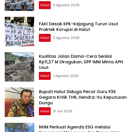
Halut
3 Agustus 2026
FAKI Desak KPK-Kejagung Turun Usut
Praktek Korupsi di Halut
Halut
3 Agustus 2026
Kualitas Jalan Dama–Cera Senilai
Rp11,27 M Diragukan, DPP IMM Minta APH
Usut
Halut
1 Agustus 2026
Bupati Halut Diduga Pecat Guru P3K
Gegara Kritik THR, Hendra: Itu Keputusan
Dungu
Halut
31 Juli 2026
NHM Perkuat Agenda ESG melalui