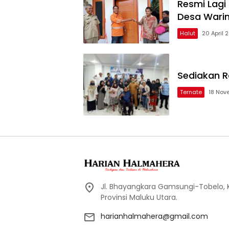
Resmi Lagi 
Desa Wari
Halut
20 April 
Sediakan Ra
Ternate
18 Nov
Jl. Bhayangkara Gamsungi-Tobelo,
Provinsi Maluku Utara.
harianhalmahera@gmail.com