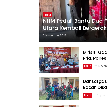
Halut
NHM Peduli Bantu Dua P
Utara Kembali Bergera
6 November 2025
Miris!!! Ga
Pria, Polre
Halut
24 Novem
Dansatgas 
Bocah Disab
Halut
11 Septe