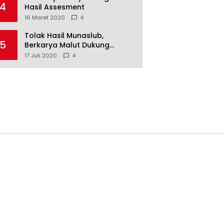
4
Hasil Assesment
16 Maret 2020
4
Tolak Hasil Munaslub,
5
Berkarya Malut Dukung
Tommy Soeharto
17 Juli 2020
4