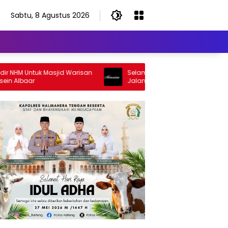
Sabtu, 8 Agustus 2026
M Untuk Masjid Warisan
Selamat Jalan Sang Inspirator, Selama
baar
Jalan Abangku Yuslam Idris