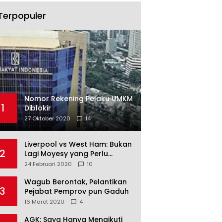
Terpopuler
Nomor Rekening Pelaku UMKM
1
Diblokir
27 Oktober 2020
14
Liverpool vs West Ham: Bukan
2
Lagi Moyesy yang Perlu
Ditakuti
24 Februari 2020
10
Wagub Berontak, Pelantikan
3
Pejabat Pemprov pun Gaduh
16 Maret 2020
4
AGK: Saya Hanya Mengikuti