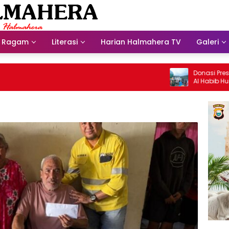
Ragam
Literasi
Harian Halmahera TV
Galeri
Donasi Presdir NH
Al Habib Husein Al