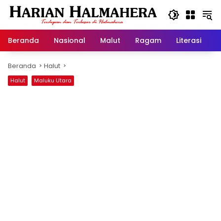
Langsung
ke
konten
Beranda
Nasional
Malut
Ragam
Literasi
H
Beranda
Halut
Halut
Maluku Utara