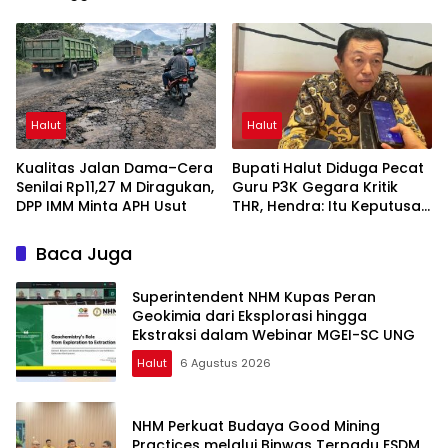
Meriahkan HUT RI ke-81
Halut
Halut
Kualitas Jalan Dama–Cera
Bupati Halut Diduga Pecat
Senilai Rp11,27 M Diragukan,
Guru P3K Gegara Kritik
DPP IMM Minta APH Usut
THR, Hendra: Itu Keputusan
Dungu
Baca Juga
Superintendent NHM Kupas Peran
Geokimia dari Eksplorasi hingga
Ekstraksi dalam Webinar MGEI-SC UNG
Halut
6 Agustus 2026
NHM Perkuat Budaya Good Mining
Practices melalui Binwas Terpadu ESDM