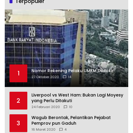
Terpopuler
Nomor Rekening Pelaku UMKM Diblokir
1
27 Oktober 2020
14
Liverpool vs West Ham: Bukan Lagi Moyesy
2
yang Perlu Ditakuti
24 Februari 2020
10
Wagub Berontak, Pelantikan Pejabat
3
Pemprov pun Gaduh
16 Maret 2020
4