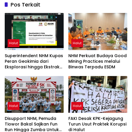
Pos Terkait
Halut
Halut
Superintendent NHM Kupas
NHM Perkuat Budaya Good
Peran Geokimia dari
Mining Practices melalui
Eksplorasi hingga Ekstraksi
Binwas Terpadu ESDM
dalam Webinar MGEI-SC
UNG
Halut
Halut
Disupport NHM, Pemuda
FAKI Desak KPK-Kejagung
Tiowor Bakal Sajikan Fun
Turun Usut Praktek Korupsi
Run Hingga Zumba Untuk
di Halut