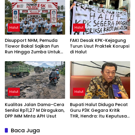
Halut
Halut
Disupport NHM, Pemuda
FAKI Desak KPK-Kejagung
Tiowor Bakal Sajikan Fun
Turun Usut Praktek Korupsi
Run Hingga Zumba Untuk
di Halut
Meriahkan HUT RI ke-81
Halut
Halut
Kualitas Jalan Dama–Cera
Bupati Halut Diduga Pecat
Senilai Rp11,27 M Diragukan,
Guru P3K Gegara Kritik
DPP IMM Minta APH Usut
THR, Hendra: Itu Keputusan
Dungu
Baca Juga