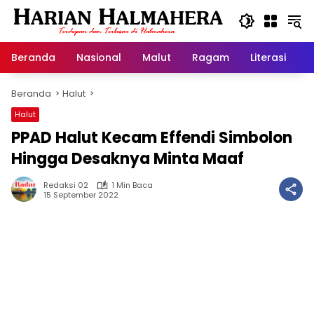
Langsung
ke
konten
Beranda
Nasional
Malut
Ragam
Literasi
H
Beranda
Halut
Halut
PPAD Halut Kecam Effendi Simbolon
Hingga Desaknya Minta Maaf
Redaksi 02
1 Min Baca
15 September 2022