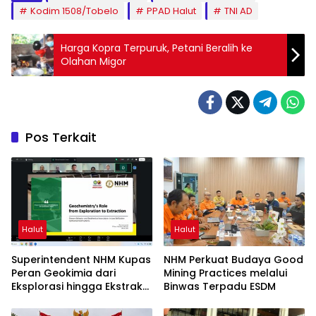
Kodim 1508/Tobelo
PPAD Halut
TNI AD
Harga Kopra Terpuruk, Petani Beralih ke
Olahan Migor
Pos Terkait
Halut
Halut
Superintendent NHM Kupas
NHM Perkuat Budaya Good
Peran Geokimia dari
Mining Practices melalui
Eksplorasi hingga Ekstraksi
Binwas Terpadu ESDM
dalam Webinar MGEI-SC
UNG