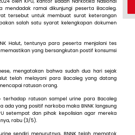
 2024 oleh KPU, kantor Badan Narkotika Nasional
 mendadak ramai dikunjungi peserta Bacaleg.
yat tersebut untuk membuat surat keterangan
pakan salah satu syarat kelengkapan dokumen
NK Halut, tentunya para peserta menjalani tes
ar memastikan yang bersangkutan postif konsumsi
ahese, mengatakan bahwa sudah dua hari sejak
alut telah melayani para Bacaleg yang datang
encapai ratusan orang.
ab terhadap ratusan sampel urine para Bacaleg
ika ada yang positif narkoba maka BNNK langsung
PU setempat dan pihak kepolisian agar mereka
nya, rabu (3/5).
 urine sendiri menurutnya, BNNK telah mematok