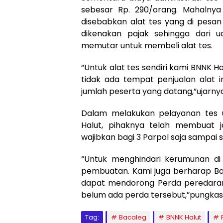
sebesar Rp. 290/orang. Mahalnya 
disebabkan alat tes yang di pesan
dikenakan pajak sehingga dari 
memutar untuk membeli alat tes.
“Untuk alat tes sendiri kami BNNK Ha
tidak ada tempat penjualan alat 
jumlah peserta yang datang,”ujarnya
Dalam melakukan pelayanan tes u
Halut, pihaknya telah membuat j
wajibkan bagi 3 Parpol saja sampai
“Untuk menghindari kerumunan di 
pembuatan. Kami juga berharap Bac
dapat mendorong Perda peredaran n
belum ada perda tersebut,”pungkasn
Tag:
Bacaleg
BNNK Halut