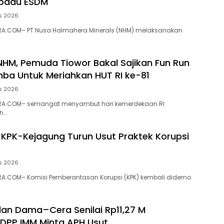
rpadu ESDM
s 2026
A.COM– PT Nusa Halmahera Minerals (NHM) melaksanakan
NHM, Pemuda Tiowor Bakal Sajikan Fun Run
ba Untuk Meriahkan HUT RI ke-81
s 2026
RA.COM– semangat menyambut hari kemerdekaan RI
h…
 KPK-Kejagung Turun Usut Praktek Korupsi
s 2026
A.COM– Komisi Pemberantasan Korupsi (KPK) kembali didemo
alan Dama–Cera Senilai Rp11,27 M
 DPP IMM Minta APH Usut