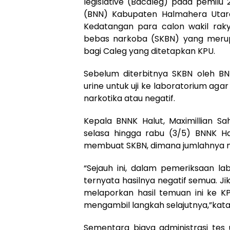
legislative (Bacaleg) pada pemilu
(BNN) Kabupaten Halmahera Utara
Kedatangan para calon wakil rak
bebas narkoba (SKBN) yang meru
bagi Caleg yang ditetapkan KPU.
Sebelum diterbitnya SKBN oleh BN
urine untuk uji ke laboratorium ag
narkotika atau negatif.
Kepala BNNK Halut, Maximillian S
selasa hingga rabu (3/5) BNNK H
membuat SKBN, dimana jumlahnya m
“Sejauh ini, dalam pemeriksaan l
ternyata hasilnya negatif semua. J
melaporkan hasil temuan ini ke K
mengambil langkah selajutnya,”kata
Sementara biaya administrasi tes