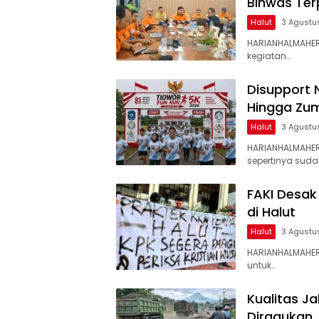
Binwas Te
Halut
3 Agustu
HARIANHALMAHER
kegiatan…
Disupport 
Hingga Zum
Halut
3 Agustu
HARIANHALMAHE
sepertinya suda
FAKI Desak
di Halut
Halut
3 Agustu
HARIANHALMAHER
untuk…
Kualitas J
Diragukan,