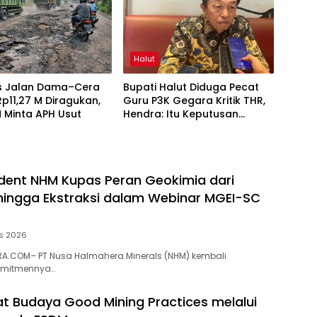
Halut
as Jalan Dama–Cera
Bupati Halut Diduga Pecat
 Rp11,27 M Diragukan,
Guru P3K Gegara Kritik THR,
 Minta APH Usut
Hendra: Itu Keputusan
Dungu
dent NHM Kupas Peran Geokimia dari
 hingga Ekstraksi dalam Webinar MGEI-SC
s 2026
A.COM– PT Nusa Halmahera Minerals (NHM) kembali
omitmennya…
t Budaya Good Mining Practices melalui