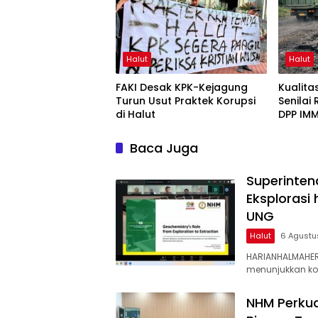
Halut
Halut
FAKI Desak KPK-Kejagung
Kualit
Turun Usut Praktek Korupsi
Senilai
di Halut
DPP IMM
Baca Juga
Superinten
Eksplorasi
UNG
Halut
6 Agustu
HARIANHALMAHER
menunjukkan k
NHM Perkua