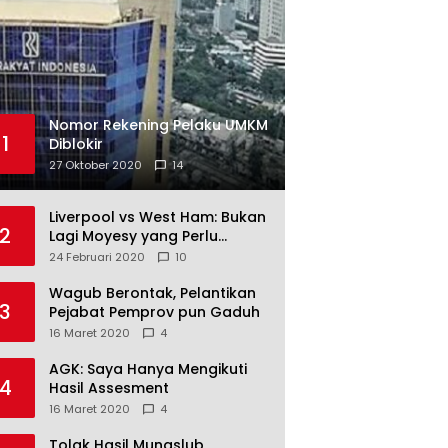
Nomor Rekening Pelaku UMKM
1
Diblokir
27 Oktober 2020
14
Liverpool vs West Ham: Bukan
2
Lagi Moyesy yang Perlu
Ditakuti
24 Februari 2020
10
Wagub Berontak, Pelantikan
3
Pejabat Pemprov pun Gaduh
16 Maret 2020
4
AGK: Saya Hanya Mengikuti
4
Hasil Assesment
16 Maret 2020
4
Tolak Hasil Munaslub,