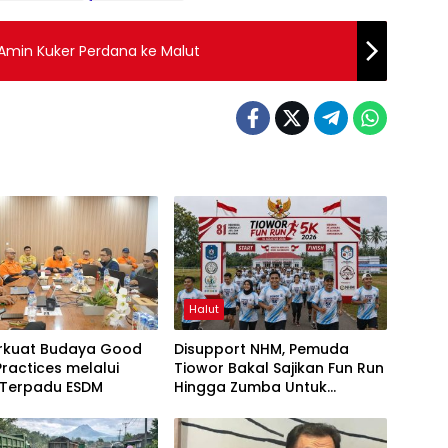
Amin Kuker Perdana ke Malut
Halut
rkuat Budaya Good
Disupport NHM, Pemuda
Practices melalui
Tiowor Bakal Sajikan Fun Run
 Terpadu ESDM
Hingga Zumba Untuk
Meriahkan HUT RI ke-81