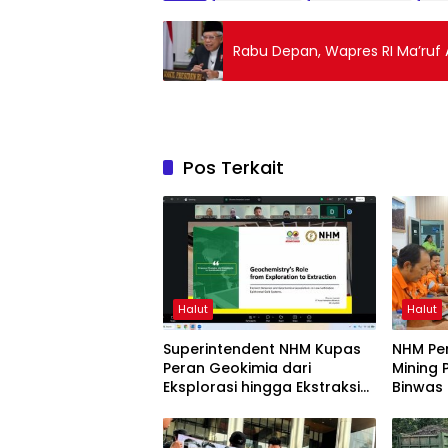
Rabu Depan, Wapres RI Ma’ruf 
Pos Terkait
Halut
Halut
Superintendent NHM Kupas
NHM Pe
Peran Geokimia dari
Mining 
Eksplorasi hingga Ekstraksi
Binwas
dalam Webinar MGEI-SC
UNG