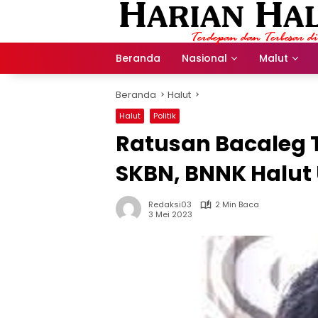
Langsung
ke
konten
Beranda
Nasional
Malut
Beranda
Halut
Halut
Politik
Ratusan Bacaleg 
SKBN, BNNK Halut 
Redaksi03
2 Min Baca
3 Mei 2023