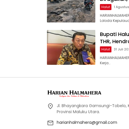
Halut
1 Agustu
HARIANHALMAHER
Loloda Kepulaua
Bupati Hal
THR, Hendr
Halut
31 Juli 2
HARIANHALMAHER
Kerja…
Jl. Bhayangkara Gamsungi-Tobelo,
Provinsi Maluku Utara.
harianhalmahera@gmail.com