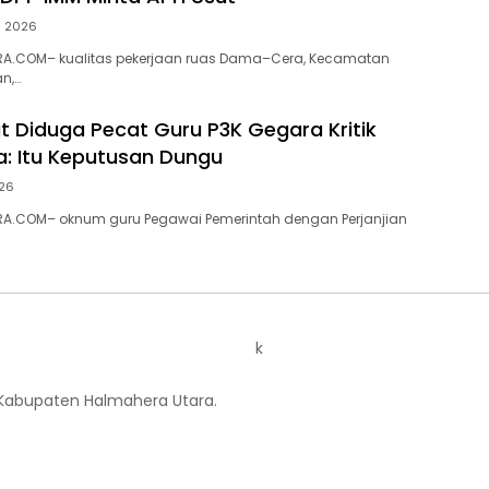
s 2026
A.COM– kualitas pekerjaan ruas Dama–Cera, Kecamatan
n,…
ut Diduga Pecat Guru P3K Gegara Kritik
a: Itu Keputusan Dungu
026
A.COM– oknum guru Pegawai Pemerintah dengan Perjanjian
k
 Kabupaten Halmahera Utara.