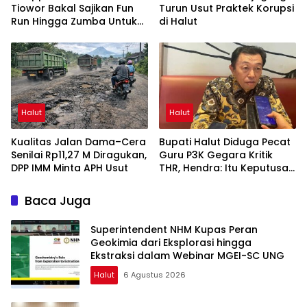
Tiowor Bakal Sajikan Fun
Turun Usut Praktek Korupsi
Run Hingga Zumba Untuk
di Halut
Meriahkan HUT RI ke-81
Halut
Halut
Kualitas Jalan Dama–Cera
Bupati Halut Diduga Pecat
Senilai Rp11,27 M Diragukan,
Guru P3K Gegara Kritik
DPP IMM Minta APH Usut
THR, Hendra: Itu Keputusan
Dungu
Baca Juga
Superintendent NHM Kupas Peran
Geokimia dari Eksplorasi hingga
Ekstraksi dalam Webinar MGEI-SC UNG
Halut
6 Agustus 2026