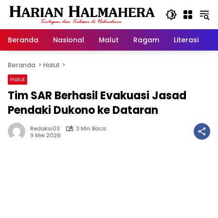
Langsung
ke
konten
Beranda
Nasional
Malut
Ragam
Literasi
H
Beranda
Halut
Halut
Tim SAR Berhasil Evakuasi Jasad
Pendaki Dukono ke Dataran
Redaksi03
3 Min Baca
9 Mei 2026