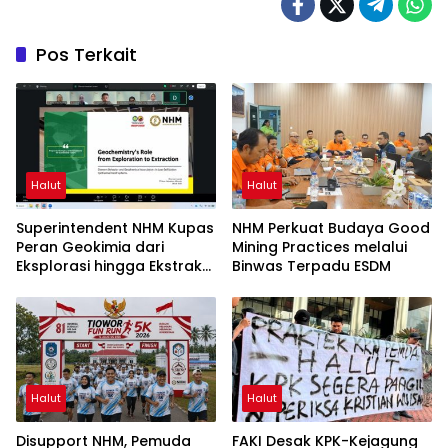
Pos Terkait
Halut
Halut
Superintendent NHM Kupas
NHM Perkuat Budaya Good
Peran Geokimia dari
Mining Practices melalui
Eksplorasi hingga Ekstraksi
Binwas Terpadu ESDM
dalam Webinar MGEI-SC
UNG
Halut
Halut
Disupport NHM, Pemuda
FAKI Desak KPK-Kejagung