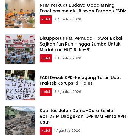
NHM Perkuat Budaya Good Mining
Practices melalui Binwas Terpadu ESDM
Halut
3 Agustus 2026
Disupport NHM, Pemuda Tiowor Bakal
Sajikan Fun Run Hingga Zumba Untuk
Meriahkan HUT RI ke-81
Halut
3 Agustus 2026
FAKI Desak KPK-Kejagung Turun Usut
Praktek Korupsi di Halut
Halut
3 Agustus 2026
Kualitas Jalan Dama–Cera Senilai
Rp11,27 M Diragukan, DPP IMM Minta APH
Usut
Halut
1 Agustus 2026