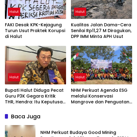
Halut
Halut
FAKI Desak KPK-Kejagung
Kualitas Jalan Dama–Cera
Turun Usut Praktek Korupsi
Senilai Rp11,27 M Diragukan,
di Halut
DPP IMM Minta APH Usut
Halut
Halut
Bupati Halut Diduga Pecat
NHM Perkuat Agenda ESG
Guru P3K Gegara Kritik
melalui Konservasi
THR, Hendra: Itu Keputusan
Mangrove dan Penguatan
Dungu
Ekonomi Komunitas Pesisir
Baca Juga
NHM Perkuat Budaya Good Mining