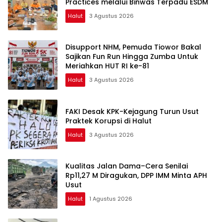
Practices melalui Binwas Terpadu ESDM
Halut
3 Agustus 2026
Disupport NHM, Pemuda Tiowor Bakal
Sajikan Fun Run Hingga Zumba Untuk
Meriahkan HUT RI ke-81
Halut
3 Agustus 2026
FAKI Desak KPK-Kejagung Turun Usut
Praktek Korupsi di Halut
Halut
3 Agustus 2026
Kualitas Jalan Dama–Cera Senilai
Rp11,27 M Diragukan, DPP IMM Minta APH
Usut
Halut
1 Agustus 2026