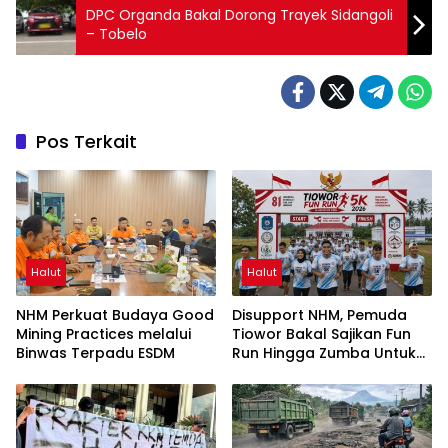
DPC Organda Bakal Dorong Trayek Sidangoli
– Tobelo
Pos Terkait
Halut
Halut
NHM Perkuat Budaya Good
Disupport NHM, Pemuda
Mining Practices melalui
Tiowor Bakal Sajikan Fun
Binwas Terpadu ESDM
Run Hingga Zumba Untuk
Meriahkan HUT RI ke-81