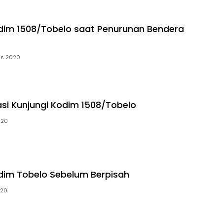
im 1508/Tobelo saat Penurunan Bendera
us 2020
kasi Kunjungi Kodim 1508/Tobelo
020
im Tobelo Sebelum Berpisah
020