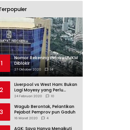
Terpopuler
Nomor Rekening Pelaku UMKM
1
Diblokir
27 Oktober 2020
14
Liverpool vs West Ham: Bukan
2
Lagi Moyesy yang Perlu
Ditakuti
24 Februari 2020
10
Wagub Berontak, Pelantikan
3
Pejabat Pemprov pun Gaduh
16 Maret 2020
4
AGK: Saya Hanya Mengikuti