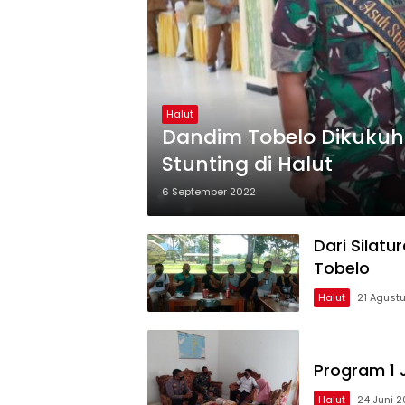
Halut
Dandim Tobelo Dikukuh
Stunting di Halut
6 September 2022
Dari Silat
Tobelo
Halut
21 Agust
Program 1 J
Halut
24 Juni 2