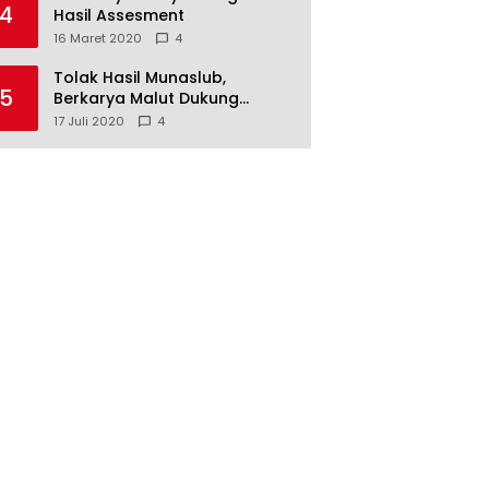
4
Hasil Assesment
16 Maret 2020
4
Tolak Hasil Munaslub,
5
Berkarya Malut Dukung
Tommy Soeharto
17 Juli 2020
4