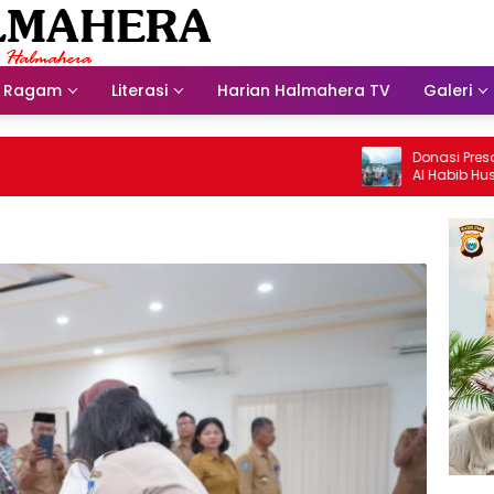
Ragam
Literasi
Harian Halmahera TV
Galeri
Donasi Presdir NHM Un
Al Habib Husein Albaa