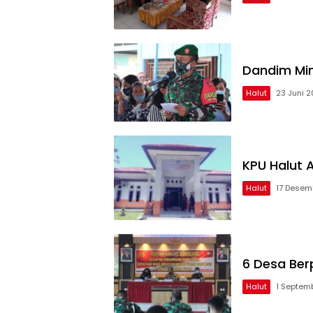
Dandim Min
Halut
23 Juni 2
KPU Halut 
Halut
17 Desem
6 Desa Berp
Halut
1 Septem