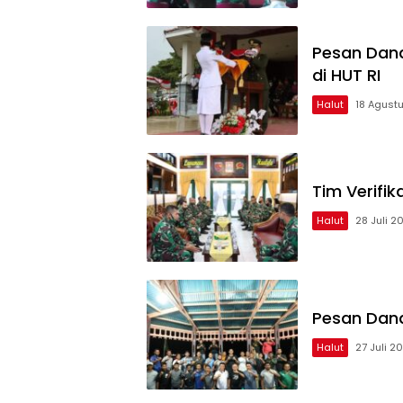
Pesan Dand
di HUT RI
Halut
18 Agust
Tim Verifi
Halut
28 Juli 2
Pesan Dand
Halut
27 Juli 2