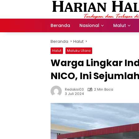
Langsung
ke
konten
Beranda
Nasional
Malut
Beranda
Halut
Halut
Maluku Utara
Warga Lingkar In
NICO, Ini Sejuml
Redaksi03
2 Min Baca
3 Juli 2024