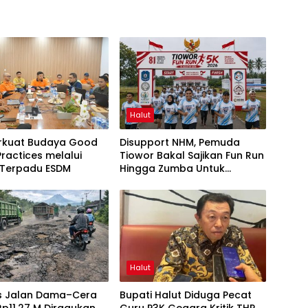
Halut
rkuat Budaya Good
Disupport NHM, Pemuda
Practices melalui
Tiowor Bakal Sajikan Fun Run
 Terpadu ESDM
Hingga Zumba Untuk
Meriahkan HUT RI ke-81
Halut
as Jalan Dama–Cera
Bupati Halut Diduga Pecat