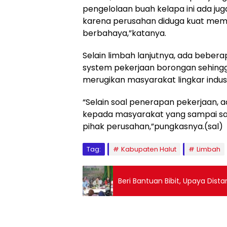
pengelolaan buah kelapa ini ada jug
karena perusahan diduga kuat membu
berbahaya,”katanya.
Selain limbah lanjutnya, ada bebera
system pekerjaan borongan sehingg
merugikan masyarakat lingkar indust
“Selain soal penerapan pekerjaan, a
kepada masyarakat yang sampai saat i
pihak perusahan,”pungkasnya.(sal)
Tag:
Kabupaten Halut
Limbah
Beri Bantuan Bibit, Upaya Dist