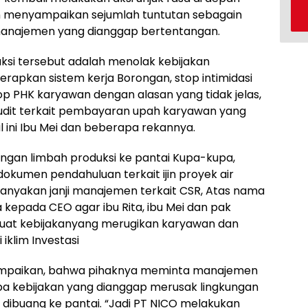
un menyampaikan sejumlah tuntutan sebagain
manajemen yang dianggap bertentangan.
ksi tersebut adalah menolak kebijakan
apkan sistem kerja Borongan, stop intimidasi
p PHK karyawan dengan alasan yang tidak jelas,
dit terkait pembayaran upah karyawan yang
ini Ibu Mei dan beberapa rekannya.
an limbah produksi ke pantai Kupa-kupa,
okumen pendahuluan terkait ijin proyek air
nyakan janji manajemen terkait CSR, Atas nama
epada CEO agar ibu Rita, ibu Mei dan pak
buat kebijakanyang merugikan karyawan dan
iklim Investasi
yampaikan, bahwa pihaknya meminta manajemen
a kebijakan yang dianggap merusak lingkungan
 dibuang ke pantai. “Jadi PT NICO melakukan