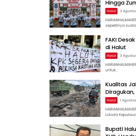
Hingga Zum
Halut
3 Agustu
HARIANHALMAHE
sepertinya suda
FAKI Desak
di Halut
Halut
3 Agustu
HARIANHALMAHER
untuk…
Kualitas J
Diragukan,
Halut
1 Agustu
HARIANHALMAHER
Loloda Kepulaua
Bupati Hal