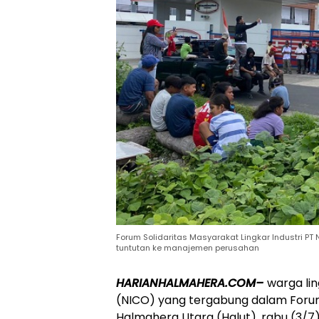
Forum Solidaritas Masyarakat Lingkar Industri 
tuntutan ke manajemen perusahan
HARIANHALMAHERA.COM–
warga li
(NICO) yang tergabung dalam Forum 
Halmahera Utara (Halut), rabu (3/7)