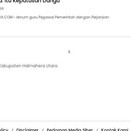
a: Itu Keputusan Dungu
026
A.COM– oknum guru Pegawai Pemerintah dengan Perjanjian
k
 Kabupaten Halmahera Utara.
licy
Disclaimer
Pedoman Media Siber
Kontak Kami