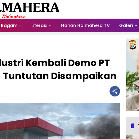
Ragam
Literasi
Harian Halmahera TV
Galeri
dustri Kembali Demo PT
ah Tuntutan Disampaikan