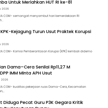
ba Untuk Meriahkan HUT RI ke-81
s 2026
RA.COM– semangat menyambut hari kemerdekaan RI
h…
 KPK-Kejagung Turun Usut Praktek Korupsi
s 2026
A.COM– Komisi Pemberantasan Korupsi (KPK) kembali didemo
alan Dama–Cera Senilai Rp11,27 M
 DPP IMM Minta APH Usut
s 2026
A.COM– kualitas pekerjaan ruas Dama–Cera, Kecamatan
n,…
ut Diduga Pecat Guru P3K Gegara Kritik