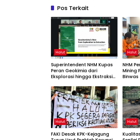
Pos Terkait
Halut
Halut
Superintendent NHM Kupas
NHM Pe
Peran Geokimia dari
Mining 
Eksplorasi hingga Ekstraksi
Binwas
dalam Webinar MGEI-SC
UNG
Halut
Halut
FAKI Desak KPK-Kejagung
Kualit