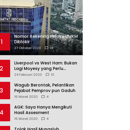
Nomor Rekening Pelaku UMKM
1
Diblokir
27 Oktober 2020
14
Liverpool vs West Ham: Bukan
2
Lagi Moyesy yang Perlu
Ditakuti
24 Februari 2020
10
Wagub Berontak, Pelantikan
3
Pejabat Pemprov pun Gaduh
16 Maret 2020
4
AGK: Saya Hanya Mengikuti
4
Hasil Assesment
16 Maret 2020
4
Tolak Hasil Munaslub,