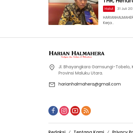
THR, Hendr
Halut
31 Juli 2
HARIANHALMAHER
Kerja…
Jl. Bhayangkara Gamsungi-Tobelo,
Provinsi Maluku Utara.
harianhalmahera@gmail.com
Redaksi
Tentang Kami
Privacy Po