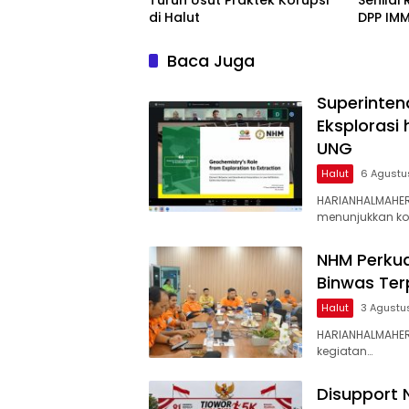
Turun Usut Praktek Korupsi
Senilai
di Halut
DPP IMM
Baca Juga
Superinten
Eksplorasi
UNG
Halut
6 Agustu
HARIANHALMAHER
menunjukkan k
NHM Perkua
Binwas Te
Halut
3 Agustu
HARIANHALMAHER
kegiatan…
Disupport 