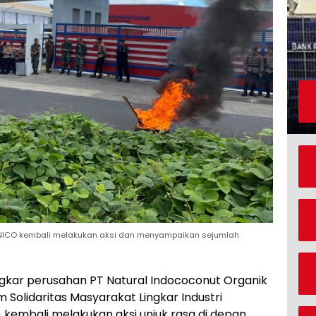
PT NICO kembali melakukan aksi dan menyampaikan sejumlah
ngkar perusahan PT Natural Indococonut Organik
Solidaritas Masyarakat Lingkar Industri
 kembali melakukan aksi unjuk rasa di depan