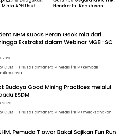
 Rp11,27 M Diragukan,
Guru P3K Gegara Kritik THR,
 Minta APH Usut
Hendra: Itu Keputusan
Dungu
dent NHM Kupas Peran Geokimia dari
 hingga Ekstraksi dalam Webinar MGEI-SC
s 2026
A.COM– PT Nusa Halmahera Minerals (NHM) kembali
omitmennya…
t Budaya Good Mining Practices melalui
rpadu ESDM
s 2026
A.COM– PT Nusa Halmahera Minerals (NHM) melaksanakan
NHM, Pemuda Tiowor Bakal Sajikan Fun Run