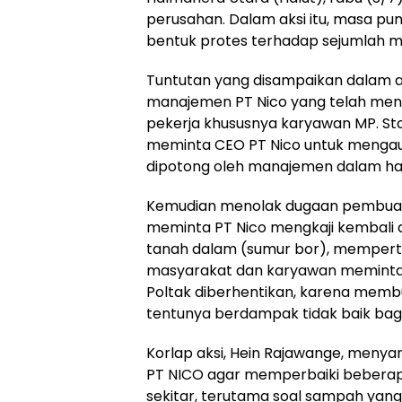
perusahan. Dalam aksi itu, masa p
bentuk protes terhadap sejumlah 
Tuntutan yang disampaikan dalam a
manajemen PT Nico yang telah mener
pekerja khususnya karyawan MP. Sto
meminta CEO PT Nico untuk mengau
dipotong oleh manajemen dalam hal 
Kemudian menolak dugaan pembuang
meminta PT Nico mengkaji kembali d
tanah dalam (sumur bor), memperta
masyarakat dan karyawan meminta k
Poltak diberhentikan, karena mem
tentunya berdampak tidak baik bagi 
Korlap aksi, Hein Rajawange, men
PT NICO agar memperbaiki beberap
sekitar, terutama soal sampah yang