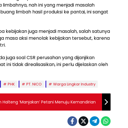
a limbahnya, nah ini yang menjadi masalah
ang limbah hasil produksi ke pantai, ini sangat
pa kebijakan juga menjadi masalah, salah satunya
a masa aksi menolak kebijakan tersebut, karena
ri.
da juga soal CSR perusahan yang dijanjikan
ni tidak direalisasikan, ini perlu dijelaskan oleh
PHK
PT. NICO
Warga Lingkar Industry
an Halteng ‘Manjakan’ Petani Menuju Kemandirian