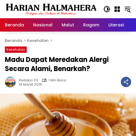
Langsung
ke
konten
Beranda
Nasional
Malut
Ragam
Literasi
H
Beranda
Kesehatan
Kesehatan
Madu Dapat Meredakan Alergi
Secara Alami, Benarkah?
Redaksi 02
1 Min Baca
19 Maret 2019