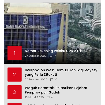
Nomor Rekening Pelaku UMKM Diblokir
1
27 Oktober 2020
14
Liverpool vs West Ham: Bukan Lagi Moyesy
2
yang Perlu Ditakuti
24 Februari 2020
10
Wagub Berontak, Pelantikan Pejabat
3
Pemprov pun Gaduh
16 Maret 2020
4