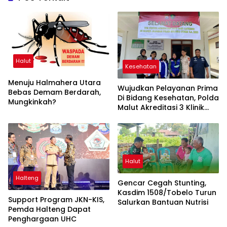
Halut
Kesehatan
Menuju Halmahera Utara
Wujudkan Pelayanan Prima
Bebas Demam Berdarah,
Di Bidang Kesehatan, Polda
Mungkinkah?
Malut Akreditasi 3 Klinik
Polres
Halut
Halteng
Gencar Cegah Stunting,
Kasdim 1508/Tobelo Turun
Support Program JKN-KIS,
Salurkan Bantuan Nutrisi
Pemda Halteng Dapat
Penghargaan UHC