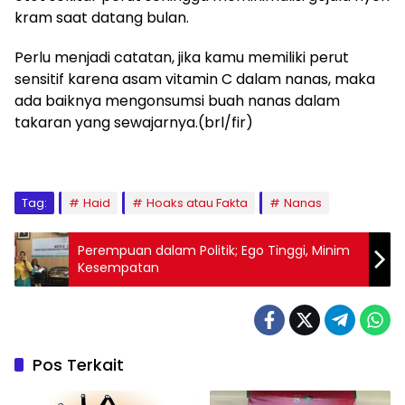
kram saat datang bulan.
Perlu menjadi catatan, jika kamu memiliki perut
sensitif karena asam vitamin C dalam nanas, maka
ada baiknya mengonsumsi buah nanas dalam
takaran yang sewajarnya.(brl/fir)
Tag:
Haid
Hoaks atau Fakta
Nanas
Perempuan dalam Politik; Ego Tinggi, Minim
Kesempatan
Pos Terkait