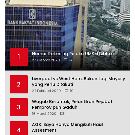
Nomor Rekening Pelaku UMKM Diblokir
1
27 Oktober 2020
14
Liverpool vs West Ham: Bukan Lagi Moyesy
2
yang Perlu Ditakuti
24 Februari 2020
10
Wagub Berontak, Pelantikan Pejabat
3
Pemprov pun Gaduh
16 Maret 2020
4
AGK: Saya Hanya Mengikuti Hasil
4
Assesment