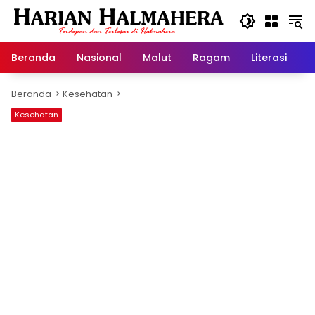
Langsung
ke
konten
Beranda
Nasional
Malut
Ragam
Literasi
H
Beranda
Kesehatan
Kesehatan