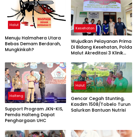
Halut
Kesehatan
Menuju Halmahera Utara
Wujudkan Pelayanan Prima
Bebas Demam Berdarah,
Di Bidang Kesehatan, Polda
Mungkinkah?
Malut Akreditasi 3 Klinik
Polres
Halut
Halteng
Gencar Cegah Stunting,
Kasdim 1508/Tobelo Turun
Support Program JKN-KIS,
Salurkan Bantuan Nutrisi
Pemda Halteng Dapat
Penghargaan UHC