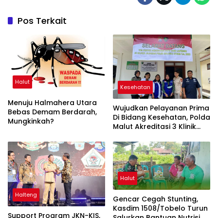
Pos Terkait
Halut
Kesehatan
Menuju Halmahera Utara
Wujudkan Pelayanan Prima
Bebas Demam Berdarah,
Di Bidang Kesehatan, Polda
Mungkinkah?
Malut Akreditasi 3 Klinik
Polres
Halut
Halteng
Gencar Cegah Stunting,
Kasdim 1508/Tobelo Turun
Support Program JKN-KIS,
Salurkan Bantuan Nutrisi