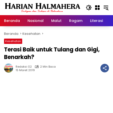
Langsung
ke
konten
Beranda
Nasional
Malut
Ragam
Literasi
H
Beranda
Kesehatan
Kesehatan
Terasi Baik untuk Tulang dan Gigi,
Benarkah?
Redaksi 02
2 Min Baca
15 Maret 2019