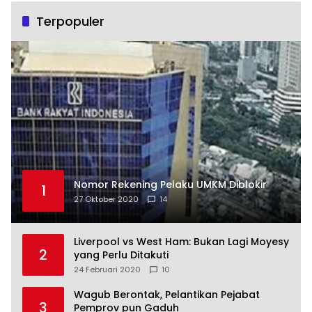
Terpopuler
Nomor Rekening Pelaku UMKM Diblokir
1
27 Oktober 2020
14
Liverpool vs West Ham: Bukan Lagi Moyesy
2
yang Perlu Ditakuti
24 Februari 2020
10
Wagub Berontak, Pelantikan Pejabat
3
Pemprov pun Gaduh