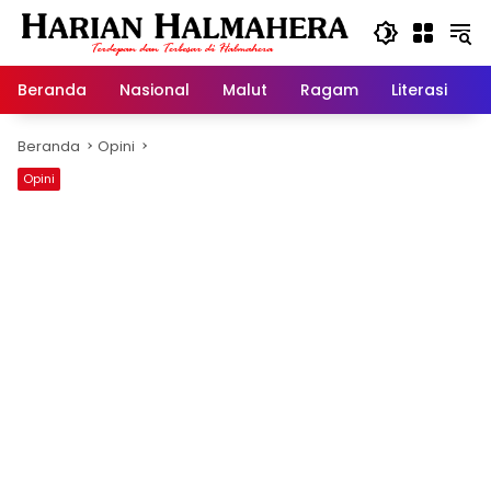
Langsung
ke
konten
Beranda
Nasional
Malut
Ragam
Literasi
H
Beranda
Opini
Opini