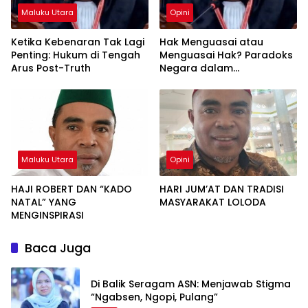
Maluku Utara
Opini
Ketika Kebenaran Tak Lagi
Hak Menguasai atau
Penting: Hukum di Tengah
Menguasai Hak? Paradoks
Arus Post-Truth
Negara dalam
Pengelolaan Sumber Daya
Alam
Maluku Utara
Opini
HAJI ROBERT DAN “KADO
HARI JUM’AT DAN TRADISI
NATAL” YANG
MASYARAKAT LOLODA
MENGINSPIRASI
Baca Juga
Di Balik Seragam ASN: Menjawab Stigma
“Ngabsen, Ngopi, Pulang”