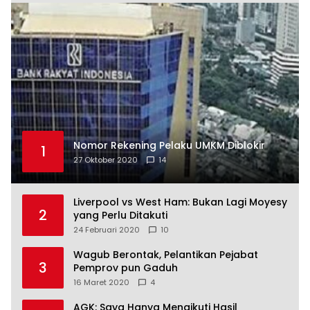
Nomor Rekening Pelaku UMKM Diblokir
1
27 Oktober 2020
14
Liverpool vs West Ham: Bukan Lagi Moyesy
2
yang Perlu Ditakuti
24 Februari 2020
10
Wagub Berontak, Pelantikan Pejabat
3
Pemprov pun Gaduh
16 Maret 2020
4
AGK: Saya Hanya Mengikuti Hasil