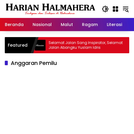
Langsung
ke
konten
Beranda
Nasional
Malut
Ragam
Literasi
H
Warisan
Selamat Jalan Sang Inspirator, Selamat
Ki
Featured
Jalan Abangku Yuslam Idris
Me
Anggaran Pemilu