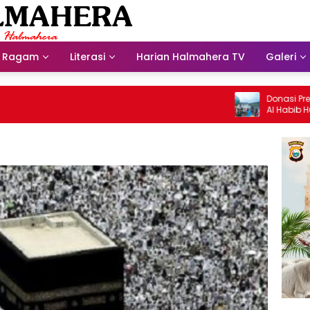
Ragam
Literasi
Harian Halmahera TV
Galeri
Donasi Presdir N
Al Habib Husein 