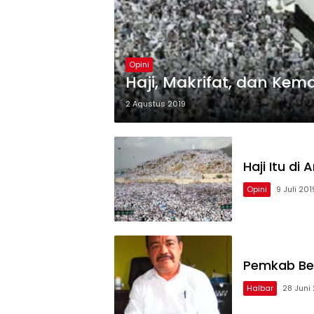
Opini
Haji, Makrifat, dan Ke
2 Agustus 2019
Haji Itu di 
Opini
9 Juli 201
Pemkab Bel
Halbar
28 Juni