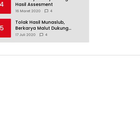
4
Hasil Assesment
16 Maret 2020
4
Tolak Hasil Munaslub,
5
Berkarya Malut Dukung
Tommy Soeharto
17 Juli 2020
4