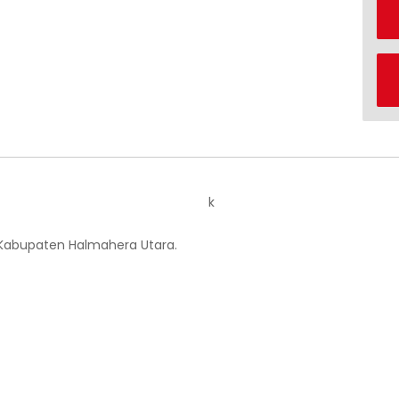
k
 Kabupaten Halmahera Utara.