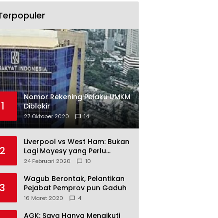
Terpopuler
Nomor Rekening Pelaku UMKM
1
Diblokir
27 Oktober 2020
14
Liverpool vs West Ham: Bukan
2
Lagi Moyesy yang Perlu
Ditakuti
24 Februari 2020
10
Wagub Berontak, Pelantikan
3
Pejabat Pemprov pun Gaduh
16 Maret 2020
4
AGK: Saya Hanya Mengikuti