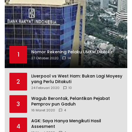
Nomor Rekening Pelaku UMKM Diblokir
1
27 Oktober 2020
14
Liverpool vs West Ham: Bukan Lagi Moyesy
2
yang Perlu Ditakuti
24 Februari 2020
10
Wagub Berontak, Pelantikan Pejabat
3
Pemprov pun Gaduh
16 Maret 2020
4
AGK: Saya Hanya Mengikuti Hasil
4
Assesment