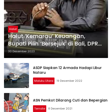
Halut
Halut ‘Kemarau’ Keuangan,
Bupati Pilih ‘Bersejuk’ di Bali, DPRD:
Pemda Jangan Tinggalkan Piring
30 Desember 2023
Kotor
ASDP Siapkan 12 Armada Hadapi Libur
Nataru
Maluku Utara
19 Desember 2022
ASN Pemkot Dilarang Cuti dan Bepergian
Ternate
8 Desember 2021