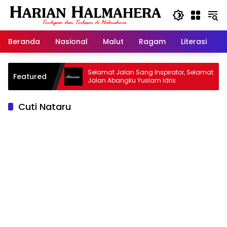
Langsung
ke
konten
Beranda
Nasional
Malut
Ragam
Literasi
H
 Warisan
Selamat Jalan Sang Inspirator, Selamat
K
Featured
Jalan Abangku Yuslam Idris
M
Cuti Nataru