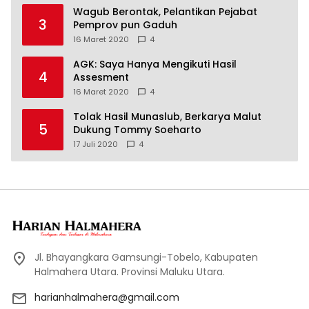
Wagub Berontak, Pelantikan Pejabat
3
Pemprov pun Gaduh
16 Maret 2020
4
AGK: Saya Hanya Mengikuti Hasil
4
Assesment
16 Maret 2020
4
Tolak Hasil Munaslub, Berkarya Malut
5
Dukung Tommy Soeharto
17 Juli 2020
4
Jl. Bhayangkara Gamsungi-Tobelo, Kabupaten
Halmahera Utara. Provinsi Maluku Utara.
harianhalmahera@gmail.com