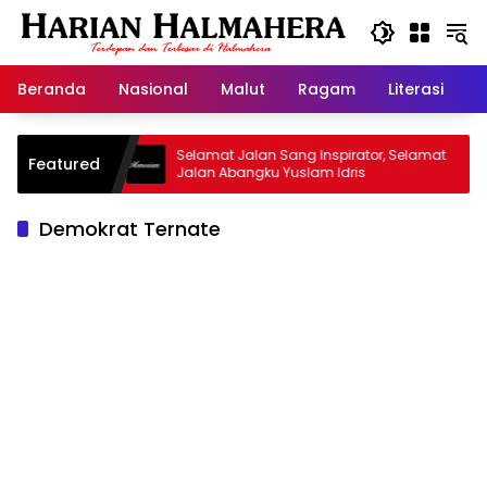
Langsung
ke
konten
Beranda
Nasional
Malut
Ragam
Literasi
H
 Warisan
Selamat Jalan Sang Inspirator, Selamat
K
Featured
Jalan Abangku Yuslam Idris
M
Demokrat Ternate