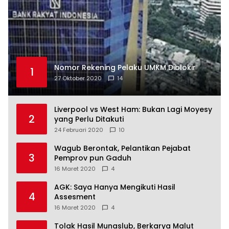
Nomor Rekening Pelaku UMKM Diblokir
1
27 Oktober 2020
14
Liverpool vs West Ham: Bukan Lagi Moyesy
2
yang Perlu Ditakuti
24 Februari 2020
10
Wagub Berontak, Pelantikan Pejabat
3
Pemprov pun Gaduh
16 Maret 2020
4
AGK: Saya Hanya Mengikuti Hasil
4
Assesment
16 Maret 2020
4
Tolak Hasil Munaslub, Berkarya Malut