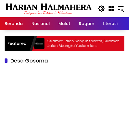
Langsung
ke
konten
Beranda
Nasional
Malut
Ragam
Literasi
H
 Warisan
Selamat Jalan Sang Inspirator, Selamat
K
Featured
Jalan Abangku Yuslam Idris
M
Desa Gosoma