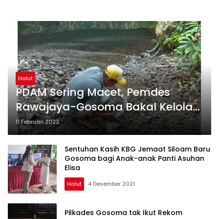
Halut
PDAM Sering Macet, Pemdes
Rawajaya-Gosoma Bakal Kelola
Sungai
11 Februari 2023
Sentuhan Kasih KBG Jemaat Siloam Baru
Gosoma bagi Anak-anak Panti Asuhan
Elisa
Halut
4 Desember 2021
Pilkades Gosoma tak Ikut Rekom