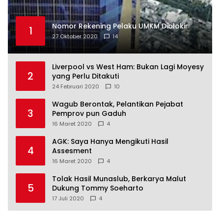
Nomor Rekening Pelaku UMKM Diblokir
1
27 Oktober 2020
14
Liverpool vs West Ham: Bukan Lagi Moyesy
2
yang Perlu Ditakuti
24 Februari 2020
10
Wagub Berontak, Pelantikan Pejabat
3
Pemprov pun Gaduh
16 Maret 2020
4
AGK: Saya Hanya Mengikuti Hasil
4
Assesment
16 Maret 2020
4
Tolak Hasil Munaslub, Berkarya Malut
5
Dukung Tommy Soeharto
17 Juli 2020
4