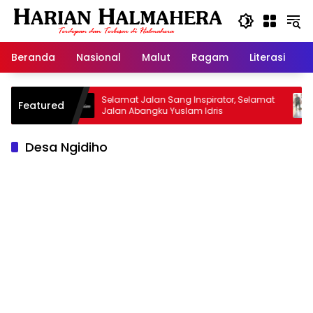
Langsung
ke
konten
Beranda
Nasional
Malut
Ragam
Literasi
H
isan
Selamat Jalan Sang Inspirator, Selamat
Kipra
Featured
Jalan Abangku Yuslam Idris
Menan
Desa Ngidiho