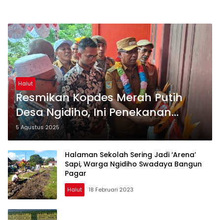
Halut
Resmikan Kopdes Merah Putih
Desa Ngidiho, Ini Penekanan
Wabup Halut
5 Agustus 2025
Halaman Sekolah Sering Jadi ‘Arena’
Sapi, Warga Ngidiho Swadaya Bangun
Pagar
Halut
18 Februari 2023