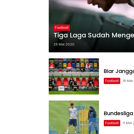
Football
Tiga Laga Sudah Menge
29 Mei 2020
Biar Jangg
Football
18 Mei
Bundesliga
Football
11 Mei