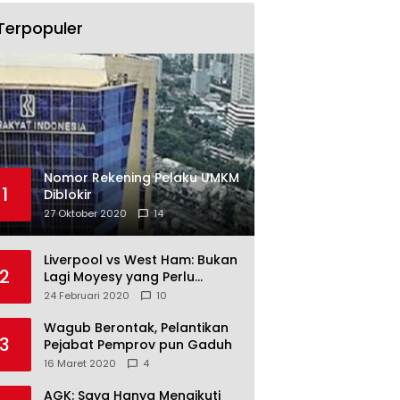
Terpopuler
Nomor Rekening Pelaku UMKM
1
Diblokir
27 Oktober 2020
14
Liverpool vs West Ham: Bukan
2
Lagi Moyesy yang Perlu
Ditakuti
24 Februari 2020
10
Wagub Berontak, Pelantikan
3
Pejabat Pemprov pun Gaduh
16 Maret 2020
4
AGK: Saya Hanya Mengikuti