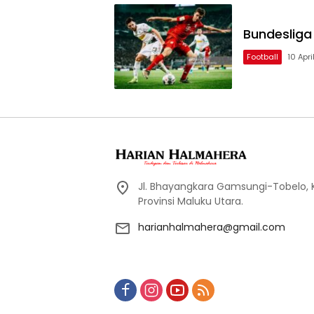
Bundesliga
Football
10 Apr
Jl. Bhayangkara Gamsungi-Tobelo,
Provinsi Maluku Utara.
harianhalmahera@gmail.com