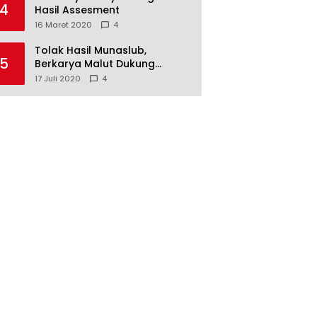
4
Hasil Assesment
16 Maret 2020
4
Tolak Hasil Munaslub,
5
Berkarya Malut Dukung
Tommy Soeharto
17 Juli 2020
4