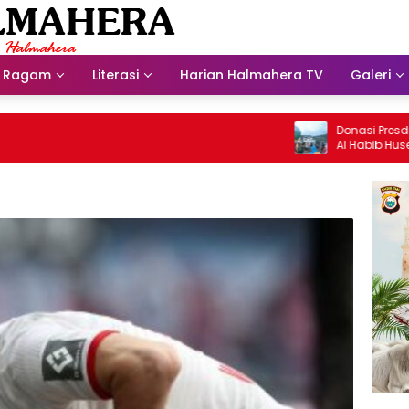
Ragam
Literasi
Harian Halmahera TV
Galeri
Donasi Presdir NHM 
Al Habib Husein Alb