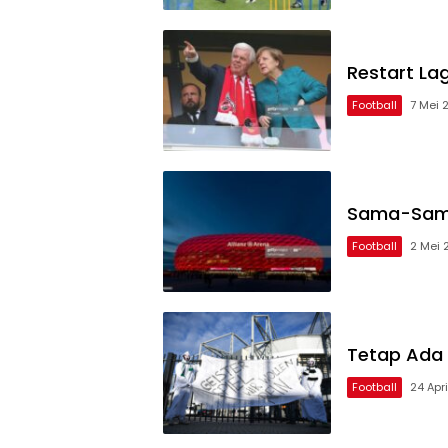
Restart La
Football
7 Mei 
Sama-Sama 
Football
2 Mei 
Tetap Ada
Football
24 Apr