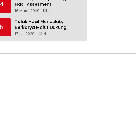
4
Hasil Assesment
16 Maret 2020
4
Tolak Hasil Munaslub,
5
Berkarya Malut Dukung
Tommy Soeharto
17 Juli 2020
4