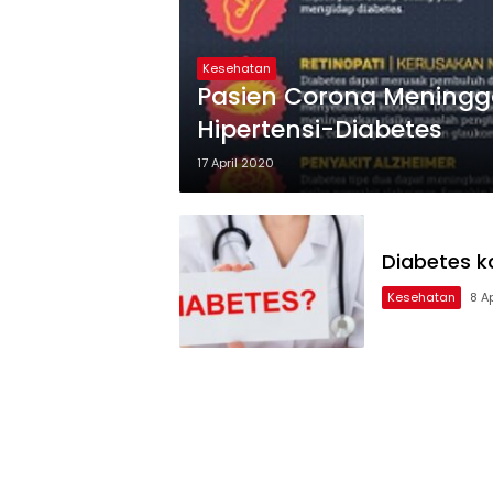
Kesehatan
Pasien Corona Mening
Hipertensi-Diabetes
17 April 2020
Diabetes k
Kesehatan
8 Ap