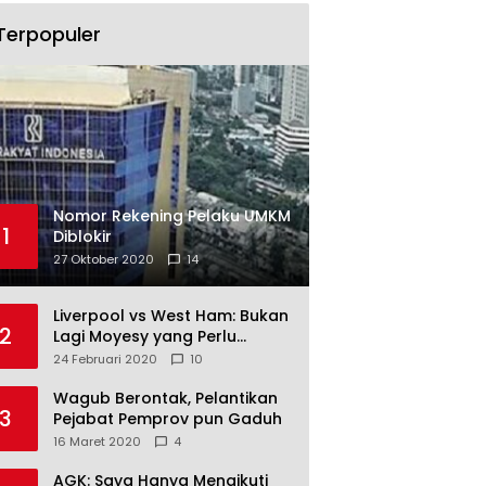
Terpopuler
Nomor Rekening Pelaku UMKM
1
Diblokir
27 Oktober 2020
14
Liverpool vs West Ham: Bukan
2
Lagi Moyesy yang Perlu
Ditakuti
24 Februari 2020
10
Wagub Berontak, Pelantikan
3
Pejabat Pemprov pun Gaduh
16 Maret 2020
4
AGK: Saya Hanya Mengikuti