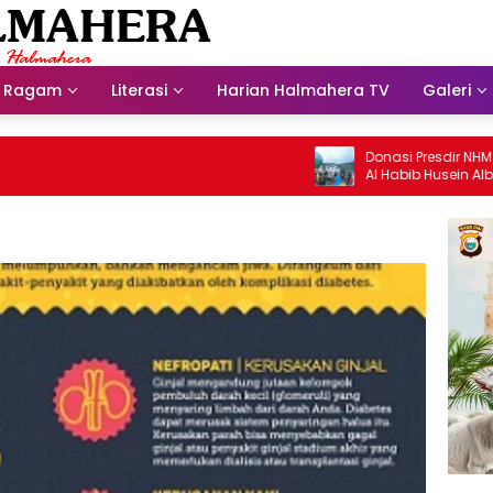
Ragam
Literasi
Harian Halmahera TV
Galeri
Donasi Presdir NHM Untuk
Al Habib Husein Albaar