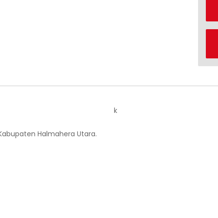
k
 Kabupaten Halmahera Utara.