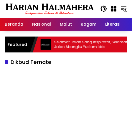
Langsung
ke
konten
Beranda
Nasional
Malut
Ragam
Literasi
H
sjid Warisan
Selamat Jalan Sang Inspirator, Selamat
Featured
Jalan Abangku Yuslam Idris
Dikbud Ternate