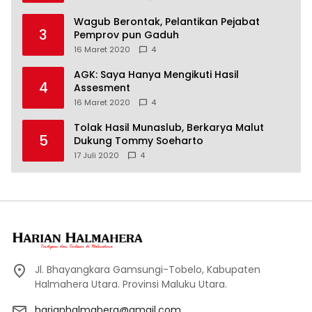
Wagub Berontak, Pelantikan Pejabat
3
Pemprov pun Gaduh
16 Maret 2020
4
AGK: Saya Hanya Mengikuti Hasil
4
Assesment
16 Maret 2020
4
Tolak Hasil Munaslub, Berkarya Malut
5
Dukung Tommy Soeharto
17 Juli 2020
4
Jl. Bhayangkara Gamsungi-Tobelo, Kabupaten
Halmahera Utara. Provinsi Maluku Utara.
harianhalmahera@gmail.com