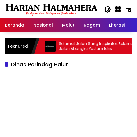
Langsung
ke
konten
Beranda
Nasional
Malut
Ragam
Literasi
H
asjid Warisan
Selamat Jalan Sang Inspirator, Selamat
Featured
Jalan Abangku Yuslam Idris
Dinas Perindag Halut