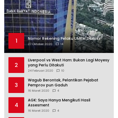
Nomor Rekening Pelaku UMKM Diblokir
1
27 Oktober 2020
14
Liverpool vs West Ham: Bukan Lagi Moyesy
2
yang Perlu Ditakuti
24 Februari 2020
10
Wagub Berontak, Pelantikan Pejabat
3
Pemprov pun Gaduh
16 Maret 2020
4
AGK: Saya Hanya Mengikuti Hasil
4
Assesment
16 Maret 2020
4